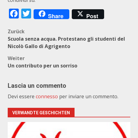
condividi su:
Facebook
Twitter
Share
Post
Beitragsnavigation
Zurück
Scuola senza acqua. Protestano gli studenti del
Nicolò Gallo di Agrigento
Weiter
Un contributo per un sorriso
Lascia un commento
Devi essere
connesso
per inviare un commento.
VERWANDTE GESCHICHTEN