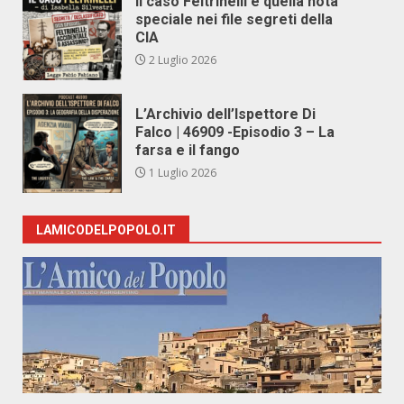
Il caso Feltrinelli e quella nota
speciale nei file segreti della
CIA
2 Luglio 2026
L’Archivio dell’Ispettore Di
Falco | 46909 -Episodio 3 – La
farsa e il fango
1 Luglio 2026
LAMICODELPOPOLO.IT