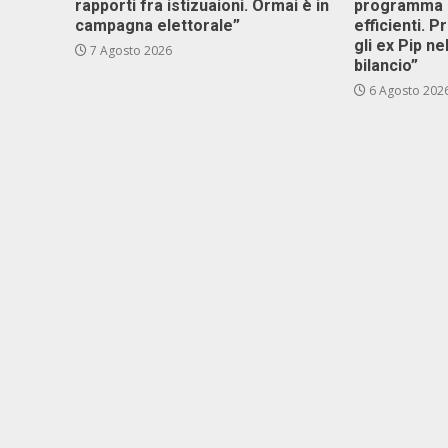
rapporti fra istizuaioni. Ormai è in
programma p
campagna elettorale”
efficienti. P
gli ex Pip ne
7 Agosto 2026
bilancio”
6 Agosto 202