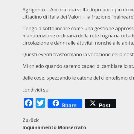
Agrigento – Ancora una volta dopo poco più di me
cittadino di Italia dei Valori – la frazione “balnear
Tengo a sottolineare come una gestione approssi
manutenzione ordinaria della rete fognaria cittadi
circolazione e danni alle attività, nonché alle abit
Questi eventi trasformano la vocazione della nostra
Mi chiedo quando saremo capaci di cambiare lo st
delle cose, spezzando le catene del clientelismo ch
condividi su:
Facebook
Twitter
Share
Post
Beitragsnavigation
Zurück
Inquinamento Monserrato