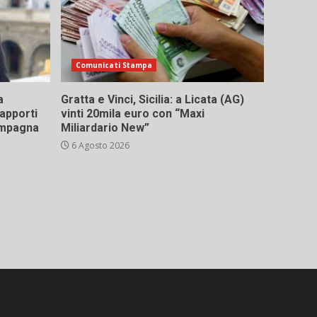
Comunicati Stampa
a
Gratta e Vinci, Sicilia: a Licata (AG)
rapporti
vinti 20mila euro con “Maxi
campagna
Miliardario New”
6 Agosto 2026