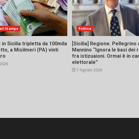
ati Stampa
Politica
in Sicilia tripletta da 100mila
[Sicilia] Regione. Pellegrino 
tto, a Misilmeri (PA) vinti
Mannino “Ignora le basi dei 
uro
fra istizuaioni. Ormai è in 
elettorale”
 2026
7 Agosto 2026