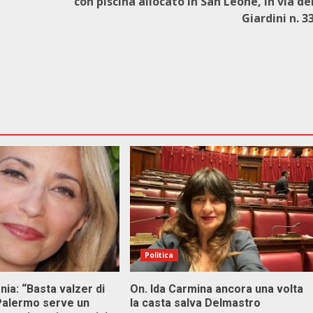
con piscina allocato in San Leone, in via de
Giardini n. 3
Politica
onia: “Basta valzer di
On. Ida Carmina ancora una volta
 Palermo serve un
la casta salva Delmastro