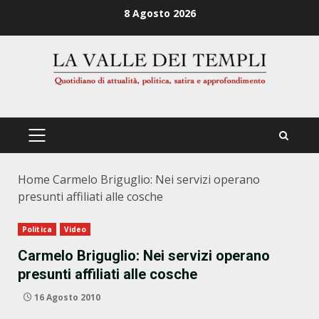
Zum
8 Agosto 2026
Inhalt
springen
PRIMÄRES
MENÜ
Home
Carmelo Briguglio: Nei servizi operano
presunti affiliati alle cosche
Politica
Video
Carmelo Briguglio: Nei servizi operano
presunti affiliati alle cosche
16 Agosto 2010