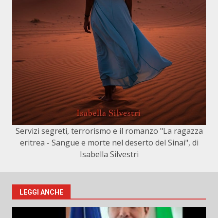
Servizi segreti, terrorismo e il romanzo "La ragazza
eritrea - Sangue e morte nel deserto del Sinai", di
Isabella Silvestri
LEGGI ANCHE