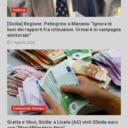
Politica
[Sicilia] Regione. Pellegrino a Mannino “Ignora le
basi dei rapporti fra istizuaioni. Ormai è in campagna
elettorale”
7 Agosto 2026
Comunicati Stampa
Gratta e Vinci, Sicilia: a Licata (AG) vinti 20mila euro
con “Maxi Miliardario New”