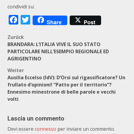
condividi su:
Facebook
Twitter
Share
Post
Beitragsnavigation
Zurück
BRANDARA: L’ITALIA VIVE IL SUO STATO
PARTICOLARE NELL’ESEMPIO REGIONALE ED
AGRIGENTINO
Weiter
Ausilia Eccelso (IdV): D’Orsi sul rigassificatore? Un
frullato d’opinioni! “Patto per il territorio”?
Ennesimo minestrone di belle parole e vecchi
volti
Lascia un commento
Devi essere
connesso
per inviare un commento.