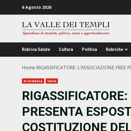
Zum
6 Agosto 2026
Inhalt
springen
Rubrica Salute
Cultura
Politica
Rubriche
Home
RIGASSIFICATORE: L’ASSOCIAZIONE FREE
In evidenza
Varie
RIGASSIFICATORE:
PRESENTA ESPOS
COSTITUZIONE DE