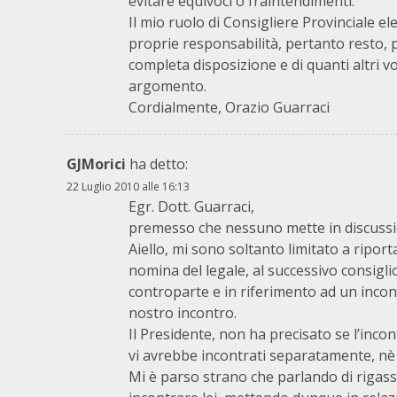
evitare equivoci o fraintendimenti.
Il mio ruolo di Consigliere Provinciale 
proprie responsabilità, pertanto resto, p
completa disposizione e di quanti altri v
argomento.
Cordialmente, Orazio Guarraci
GJMorici
ha detto:
22 Luglio 2010 alle 16:13
Egr. Dott. Guarraci,
premesso che nessuno mette in discussion
Aiello, mi sono soltanto limitato a ripor
nomina del legale, al successivo consigl
controparte e in riferimento ad un incont
nostro incontro.
Il Presidente, non ha precisato se l’inc
vi avrebbe incontrati separatamente, nè 
Mi è parso strano che parlando di rigass