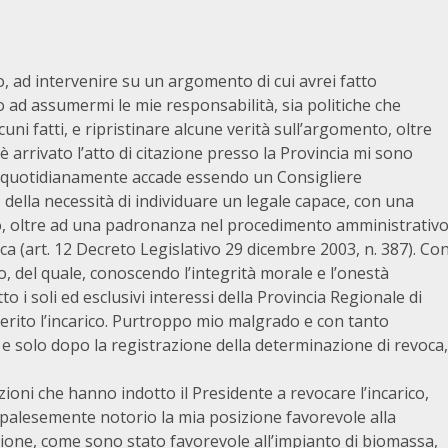
o, ad intervenire su un argomento di cui avrei fatto
 ad assumermi le mie responsabilità, sia politiche che
ni fatti, e ripristinare alcune verità sull’argomento, oltre
è arrivato l’atto di citazione presso la Provincia mi sono
i quotidianamente accade essendo un Consigliere
 della necessità di individuare un legale capace, con una
ivo, oltre ad una padronanza nel procedimento amministrativ
ca (art. 12 Decreto Legislativo 29 dicembre 2003, n. 387). Co
lo, del quale, conoscendo l’integrità morale e l’onestà
o i soli ed esclusivi interessi della Provincia Regionale di
erito l’incarico. Purtroppo mio malgrado e con tanto
 e solo dopo la registrazione della determinazione di revoca,
oni che hanno indotto il Presidente a revocare l’incarico,
 palesemente notorio la mia posizione favorevole alla
azione, come sono stato favorevole all’impianto di biomassa,