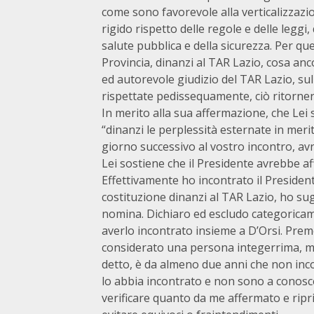
come sono favorevole alla verticalizzazion
rigido rispetto delle regole e delle leggi
salute pubblica e della sicurezza. Per que
Provincia, dinanzi al TAR Lazio, cosa anc
ed autorevole giudizio del TAR Lazio, sul
rispettate pedissequamente, ciò ritornerà a
In merito alla sua affermazione, che Lei s
“dinanzi le perplessità esternate in meri
giorno successivo al vostro incontro, avr
Lei sostiene che il Presidente avrebbe aff
Effettivamente ho incontrato il Presiden
costituzione dinanzi al TAR Lazio, ho sug
nomina. Dichiaro ed escludo categoricam
averlo incontrato insieme a D’Orsi. Preme
considerato una persona integerrima, mo
detto, è da almeno due anni che non inco
lo abbia incontrato e non sono a conosce
verificare quanto da me affermato e ripri