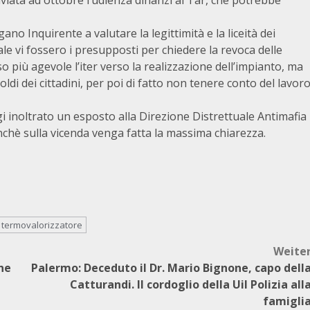
nviata ad ottobre l’udienza dinanzi al Tar, che potrebbe
o Inquirente a valutare la legittimità e la liceità dei
e vi fossero i presupposti per chiedere la revoca delle
 più agevole l’iter verso la realizzazione dell’impianto, ma
i dei cittadini, per poi di fatto non tenere conto del lavor
gi inoltrato un esposto alla Direzione Distrettuale Antimafia
inchè sulla vicenda venga fatta la massima chiarezza.
termovalorizzatore
Weite
ine
Palermo: Deceduto il Dr. Mario Bignone, capo dell
Catturandi. Il cordoglio della Uil Polizia all
famigli