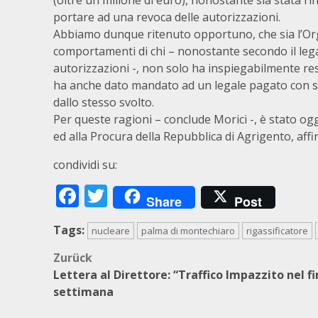
(oltre un milione di euro), nonostante sia stata ri
portare ad una revoca delle autorizzazioni.
Abbiamo dunque ritenuto opportuno, che sia l’Organ
comportamenti di chi – nonostante secondo il legal
autorizzazioni -, non solo ha inspiegabilmente reso
ha anche dato mandato ad un legale pagato con sold
dallo stesso svolto.
Per queste ragioni – conclude Morici -, è stato og
ed alla Procura della Repubblica di Agrigento, aff
condividi su:
Facebook
Twitter
Share
Post
Tags:
nucleare
palma di montechiaro
rigassificatore
Beitragsnavigation
Zurück
Lettera al Direttore: “Traffico Impazzito nel f
settimana