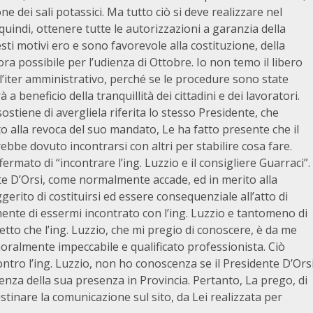
e dei sali potassici. Ma tutto ciò si deve realizzare nel
, quindi, ottenere tutte le autorizzazioni a garanzia della
sti motivi ero e sono favorevole alla costituzione, della
ora possibile per l’udienza di Ottobre. Io non temo il libero
l’iter amministrativo, perché se le procedure sono state
 beneficio della tranquillità dei cittadini e dei lavoratori.
ostiene di avergliela riferita lo stesso Presidente, che
to alla revoca del suo mandato, Le ha fatto presente che il
ebbe dovuto incontrarsi con altri per stabilire cosa fare.
ermato di “incontrare l’ing. Luzzio e il consigliere Guarraci”.
te D’Orsi, come normalmente accade, ed in merito alla
gerito di costituirsi ed essere consequenziale all’atto di
ente di essermi incontrato con l’ing. Luzzio e tantomeno di
tto che l’ing. Luzzio, che mi pregio di conoscere, è da me
ralmente impeccabile e qualificato professionista. Ciò
ntro l’ing. Luzzio, non ho conoscenza se il Presidente D’Ors
nza della sua presenza in Provincia. Pertanto, La prego, di
stinare la comunicazione sul sito, da Lei realizzata per