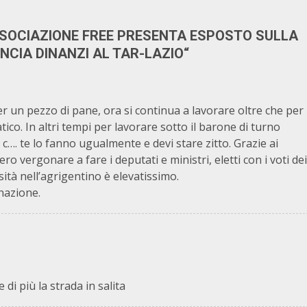
SSOCIAZIONE FREE PRESENTA ESPOSTO SULLA
CIA DINANZI AL TAR-LAZIO
“
r un pezzo di pane, ora si continua a lavorare oltre che per
co. In altri tempi per lavorare sotto il barone di turno
il c…. te lo fanno ugualmente e devi stare zitto. Grazie ai
ro vergonare a fare i deputati e ministri, eletti con i voti dei
sità nell’agrigentino è elevatissimo.
rnazione.
i più la strada in salita