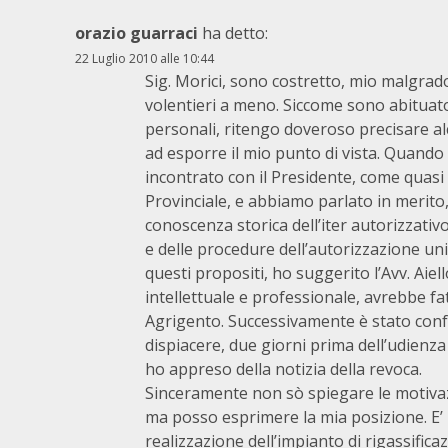
orazio guarraci
ha detto:
22 Luglio 2010 alle 10:44
Sig. Morici, sono costretto, mio malgrad
volentieri a meno. Siccome sono abituato
personali, ritengo doveroso precisare alcu
ad esporre il mio punto di vista. Quando 
incontrato con il Presidente, come quas
Provinciale, e abbiamo parlato in merito,
conoscenza storica dell’iter autorizzat
e delle procedure dell’autorizzazione uni
questi propositi, ho suggerito l’Avv. Aiel
intellettuale e professionale, avrebbe fatt
Agrigento. Successivamente è stato conf
dispiacere, due giorni prima dell’udienza
ho appreso della notizia della revoca.
Sinceramente non sò spiegare le motivazi
ma posso esprimere la mia posizione. E’
realizzazione dell’impianto di rigassific