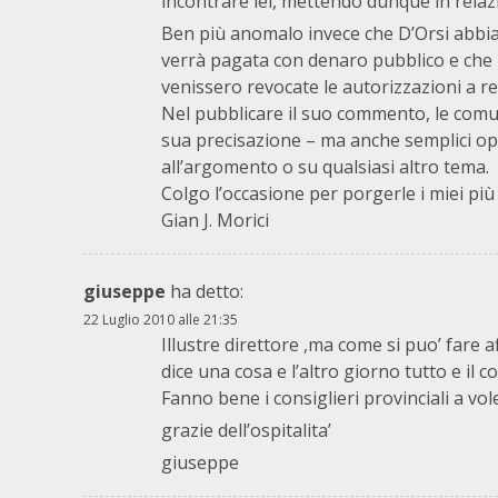
incontrare lei, mettendo dunque in relaz
Ben più anomalo invece che D’Orsi abbia 
verrà pagata con denaro pubblico e che 
venissero revocate le autorizzazioni a re
Nel pubblicare il suo commento, le comuni
sua precisazione – ma anche semplici opi
all’argomento o su qualsiasi altro tema.
Colgo l’occasione per porgerle i miei più 
Gian J. Morici
giuseppe
ha detto:
22 Luglio 2010 alle 21:35
Illustre direttore ,ma come si puo’ far
dice una cosa e l’altro giorno tutto e il co
Fanno bene i consiglieri provinciali a vole
grazie dell’ospitalita’
giuseppe