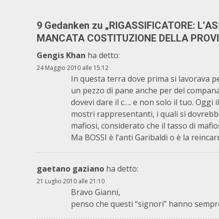
9 Gedanken zu „
RIGASSIFICATORE: L’A
MANCATA COSTITUZIONE DELLA PROVIN
Gengis Khan
ha detto:
24 Maggio 2010 alle 15:12
In questa terra dove prima si lavorava pe
un pezzo di pane anche per del companati
dovevi dare il c…. e non solo il tuo. Oggi 
mostri rappresentanti, i quali si dovrebbe
mafiosi, considerato che il tasso di mafio
Ma BOSSI è l’anti Garibaldi o è la reinca
gaetano gaziano
ha detto:
21 Luglio 2010 alle 21:10
Bravo Gianni,
penso che questi “signori” hanno sempre d