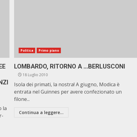
Politica
Primo piano
EE
LOMBARDO, RITORNO A …BERLUSCONI
18 Luglio 2010
NZI
Isola dei primati, la nostra! A giugno, Modica è
entrata nel Guinnes per avere confezionato un
filone...
o la
Continua a leggere...
r-