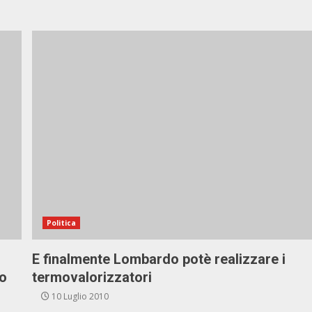
Politica
E finalmente Lombardo potè realizzare i
no
termovalorizzatori
10 Luglio 2010