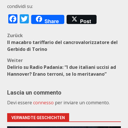
condividi su:
Facebook
Twitter
Share
Post
Beitragsnavigation
Zurück
Il macabro tariffario del cancrovalorizzatore del
Gerbido di Torino
Weiter
Delirio su Radio Padania: “I due italiani uccisi ad
Hannover? Erano terroni, se lo meritavano”
Lascia un commento
Devi essere
connesso
per inviare un commento.
VERWANDTE GESCHICHTEN