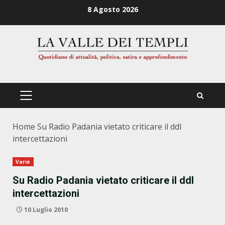
Zum
8 Agosto 2026
Inhalt
springen
PRIMÄRES
MENÜ
Home
Su Radio Padania vietato criticare il ddl
intercettazioni
Varie
Su Radio Padania vietato criticare il ddl
intercettazioni
10 Luglio 2010