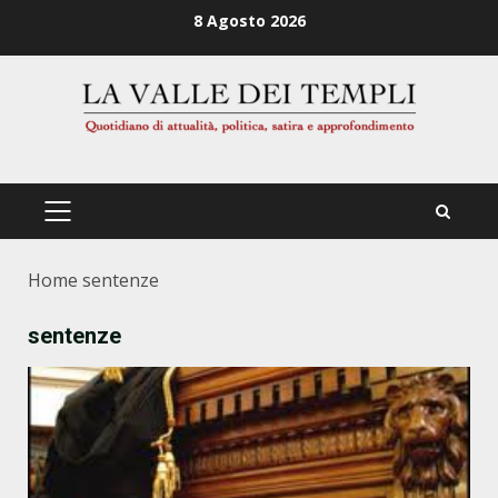
Zum
8 Agosto 2026
Inhalt
springen
PRIMÄRES
MENÜ
Home
sentenze
sentenze