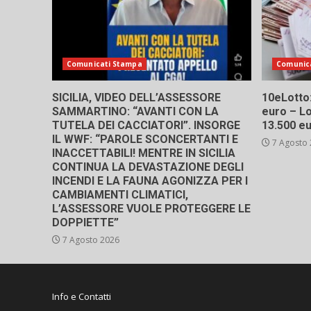
Comunicati Stampa
Comunic
SICILIA, VIDEO DELL’ASSESSORE
10eLotto: 
SAMMARTINO: “AVANTI CON LA
euro – Lo
TUTELA DEI CACCIATORI”. INSORGE
13.500 e
IL WWF: “PAROLE SCONCERTANTI E
7 Agosto
INACCETTABILI! MENTRE IN SICILIA
CONTINUA LA DEVASTAZIONE DEGLI
INCENDI E LA FAUNA AGONIZZA PER I
CAMBIAMENTI CLIMATICI,
L’ASSESSORE VUOLE PROTEGGERE LE
DOPPIETTE”
7 Agosto 2026
Info e Contatti