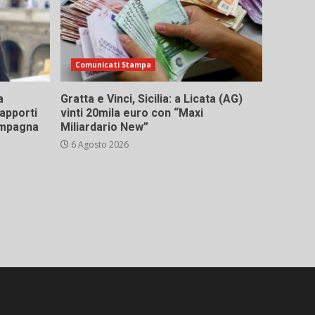
Comunicati Stampa
a
Gratta e Vinci, Sicilia: a Licata (AG)
rapporti
vinti 20mila euro con “Maxi
campagna
Miliardario New”
6 Agosto 2026