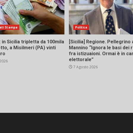
ati Stampa
Politica
in Sicilia tripletta da 100mila
[Sicilia] Regione. Pellegrino 
tto, a Misilmeri (PA) vinti
Mannino “Ignora le basi dei 
uro
fra istizuaioni. Ormai è in 
elettorale”
 2026
7 Agosto 2026