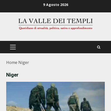
Zum
9 Agosto 2026
Inhalt
springen
PRIMÄRES
MENÜ
Home
Niger
Niger