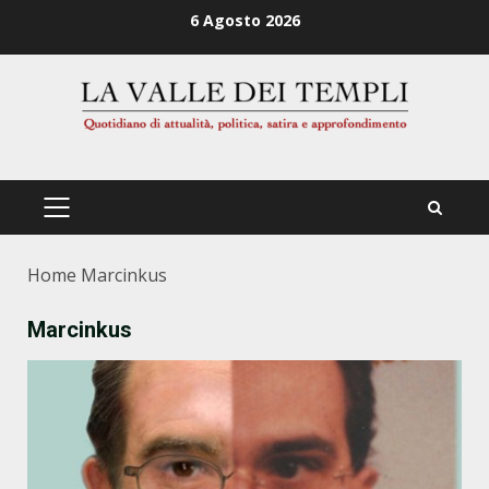
Zum
6 Agosto 2026
Inhalt
springen
PRIMÄRES
MENÜ
Home
Marcinkus
Marcinkus