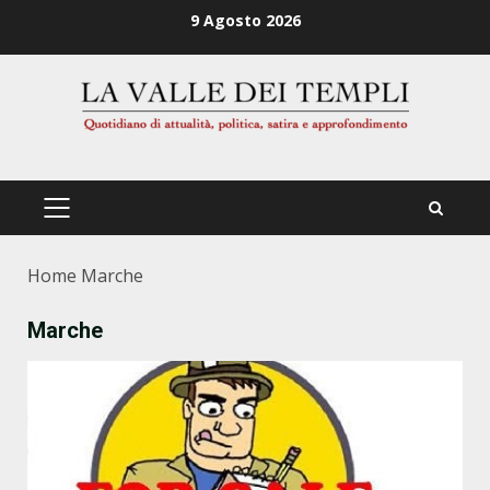
Zum
9 Agosto 2026
Inhalt
springen
PRIMÄRES
MENÜ
Home
Marche
Marche