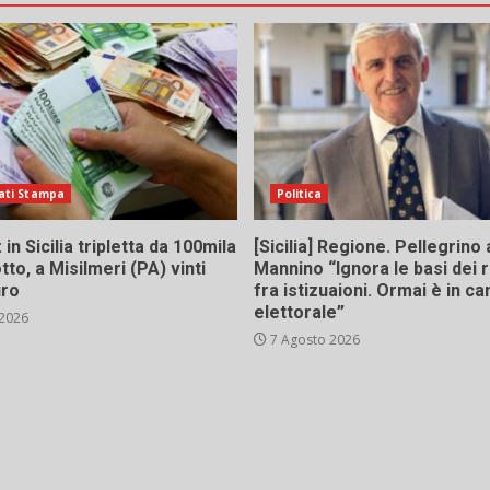
ati Stampa
Politica
in Sicilia tripletta da 100mila
[Sicilia] Regione. Pellegrino 
tto, a Misilmeri (PA) vinti
Mannino “Ignora le basi dei 
uro
fra istizuaioni. Ormai è in 
elettorale”
 2026
7 Agosto 2026