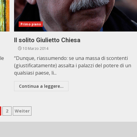
Primo piano
Il solito Giulietto Chiesa
10 Marzo 2014
le
“Dunque, riassumendo: se una massa di scontenti
(giustificatamente) assalta i palazzi del potere di un
qualsiasi paese, li...
Continua a leggere...
aginazione
2
Weiter
gli
ticoli