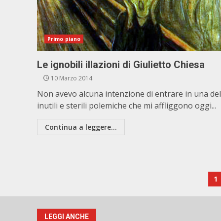
Primo piano
Le ignobili illazioni di Giulietto Chiesa
10 Marzo 2014
Non avevo alcuna intenzione di entrare in una del
inutili e sterili polemiche che mi affliggono oggi...
Continua a leggere...
P
1
de
ar
LEGGI ANCHE