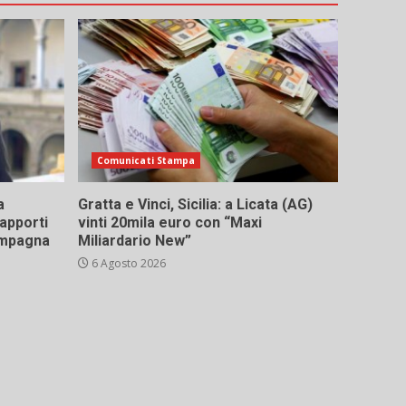
Comunicati Stampa
a
Gratta e Vinci, Sicilia: a Licata (AG)
rapporti
vinti 20mila euro con “Maxi
campagna
Miliardario New”
6 Agosto 2026