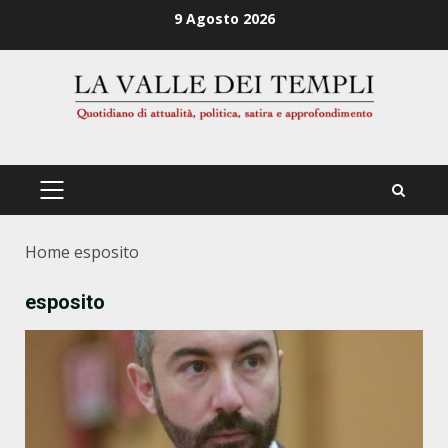
Zum
9 Agosto 2026
Inhalt
springen
PRIMÄRES
MENÜ
Home
esposito
esposito