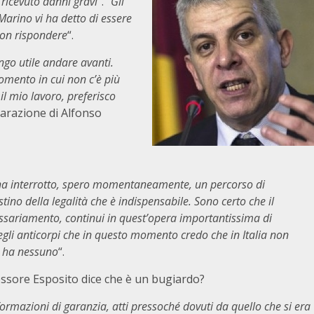
ricevuto danni gravi
”. “
Gli
Marino vi ha detto di essere
non rispondere
“.
ngo utile andare avanti.
omento in cui non c’è più
il mio lavoro, preferisco
hiarazione di Alfonso
ha interrotto, spero momentaneamente, un percorso di
ino della legalità che è indispensabile. Sono certo che il
ssariamento, continui in quest’opera importantissima di
gli anticorpi che in questo momento credo che in Italia non
li ha nessuno
“.
sessore Esposito dice che è un bugiardo?
ormazioni di garanzia, atti pressoché dovuti da quello che si era