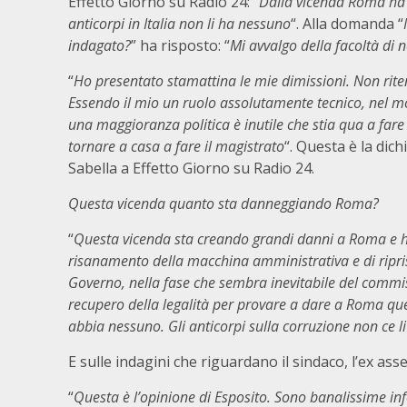
Effetto Giorno su Radio 24: “
Dalla vicenda Roma ha 
anticorpi in Italia non li ha nessuno
“. Alla domanda “
indagato?
” ha risposto: “
Mi avvalgo della facoltà di 
“
Ho presentato stamattina le mie dimissioni. Non rite
Essendo il mio un ruolo assolutamente tecnico, nel m
una maggioranza politica è inutile che stia qua a fare 
tornare a casa a fare il magistrato
“. Questa è la dic
Sabella a Effetto Giorno su Radio 24.
Questa vicenda quanto sta danneggiando Roma?
“
Questa vicenda sta creando grandi danni a Roma e 
risanamento della macchina amministrativa e di riprist
Governo, nella fase che sembra inevitabile del commi
recupero della legalità per provare a dare a Roma que
abbia nessuno. Gli anticorpi sulla corruzione non ce 
E sulle indagini che riguardano il sindaco, l’ex as
“
Questa è l’opinione di Esposito. Sono banalissime inf