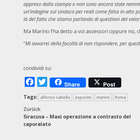
appreso dalla stampa e non sono ancora state nemmeno
un’indagine sul sindaco per reati come falso in atto p
là del fatto che stiamo parlando di questioni del valo
Ma Marino l’ha detto a voi assessori oppure no, 
“
Mi avvarrei della facoltà di non rispondere, per quest
condividi su:
Facebook
Twitter
Share
Post
Tags:
alfonso sabella
esposito
marino
Roma
Beitragsnavigation
Zurück
Siracusa – Maxi operazione a contrasto del
caporalato