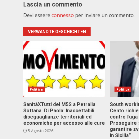
Lascia un commento
Devi essere
connesso
per inviare un commento.
VERWANDTE GESCHICHTEN
Politica
Politica
SanitàXTutti del M5S a Petralia
South workin
Sottana. Di Paola: Inaccettabili
Cento richi
diseguaglianze territoriali ed
contro fuga 
economiche per accesso alle cure
Proseguire 
garantire s
5 Agosto 2026
in Sicilia”