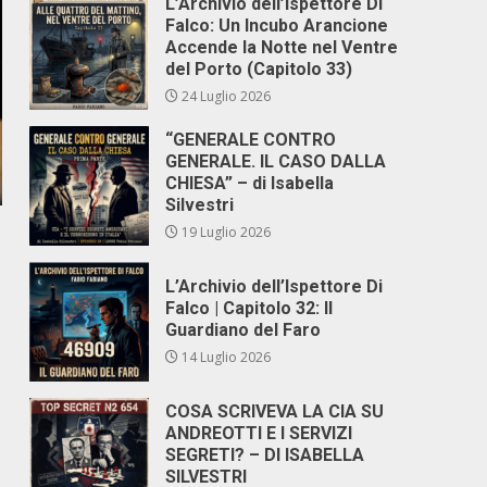
L’Archivio dell’Ispettore Di
Falco: Un Incubo Arancione
Accende la Notte nel Ventre
del Porto (Capitolo 33)
24 Luglio 2026
“GENERALE CONTRO
GENERALE. IL CASO DALLA
CHIESA” – di Isabella
Silvestri
é
19 Luglio 2026
L’Archivio dell’Ispettore Di
Falco | Capitolo 32: Il
Guardiano del Faro
14 Luglio 2026
COSA SCRIVEVA LA CIA SU
ANDREOTTI E I SERVIZI
SEGRETI? – DI ISABELLA
SILVESTRI