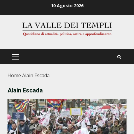
Zum
10 Agosto 2026
Inhalt
springen
PRIMÄRES
MENÜ
Home
Alain Escada
Alain Escada