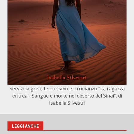
Servizi segreti, terrorismo e il romanzo "La ragazza
eritrea - Sangue e morte nel deserto del Sinai", di
Isabella Silvestri
LEGGI ANCHE