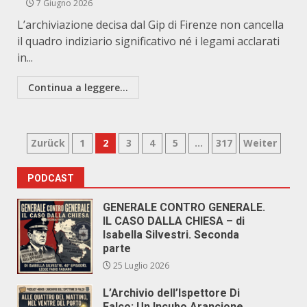
7 Giugno 2026
L’archiviazione decisa dal Gip di Firenze non cancella
il quadro indiziario significativo né i legami acclarati
in...
Continua a leggere...
Paginazione
Zurück
1
2
3
4
5
…
317
Weiter
degli
PODCAST
articoli
GENERALE CONTRO GENERALE.
IL CASO DALLA CHIESA – di
Isabella Silvestri. Seconda
parte
25 Luglio 2026
L’Archivio dell’Ispettore Di
Falco: Un Incubo Arancione