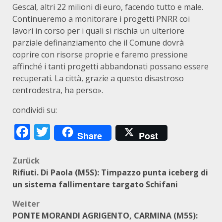
Gescal, altri 22 milioni di euro, facendo tutto e male.
Continueremo a monitorare i progetti PNRR coi
lavori in corso per i quali si rischia un ulteriore
parziale definanziamento che il Comune dovrà
coprire con risorse proprie e faremo pressione
affinché i tanti progetti abbandonati possano essere
recuperati. La città, grazie a questo disastroso
centrodestra, ha perso».
condividi su:
Facebook
Twitter
Share
Post
Beitragsnavigation
Zurück
Rifiuti. Di Paola (M5S): Timpazzo punta iceberg di
un sistema fallimentare targato Schifani
Weiter
PONTE MORANDI AGRIGENTO, CARMINA (M5S):