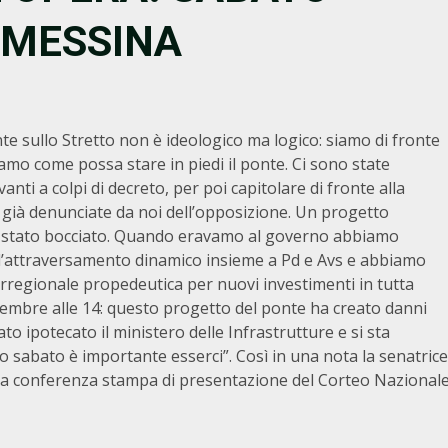
A MESSINA
nte sullo Stretto non è ideologico ma logico: siamo di fronte
iamo come possa stare in piedi il ponte. Ci sono state
anti a colpi di decreto, per poi capitolare di fronte alla
tà già denunciate da noi dell’opposizione. Un progetto
ni è stato bocciato. Quando eravamo al governo abbiamo
ll’attraversamento dinamico insieme a Pd e Avs e abbiamo
terregionale propedeutica per nuovi investimenti in tutta
ovembre alle 14: questo progetto del ponte ha creato danni
stato ipotecato il ministero delle Infrastrutture e si sta
 sabato è importante esserci”. Così in una nota la senatrice
la conferenza stampa di presentazione del Corteo Nazional