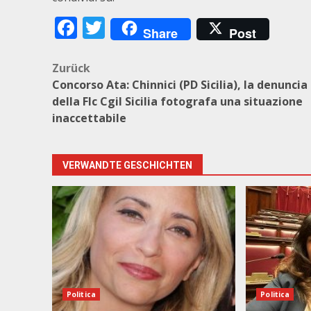
Facebook
Twitter
Share
Post
Beitragsnavigation
Zurück
Concorso Ata: Chinnici (PD Sicilia), la denuncia
della Flc Cgil Sicilia fotografa una situazione
inaccettabile
VERWANDTE GESCHICHTEN
Politica
Politica