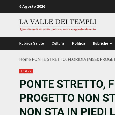
Zum
6 Agosto 2026
Inhalt
springen
Rubrica Salute
Cultura
Politica
Rubriche
Home
PONTE STRETTO, FLORIDIA (M5S): PROGET
Politica
PONTE STRETTO, F
PROGETTO NON STA
NON STA IN PIEDI