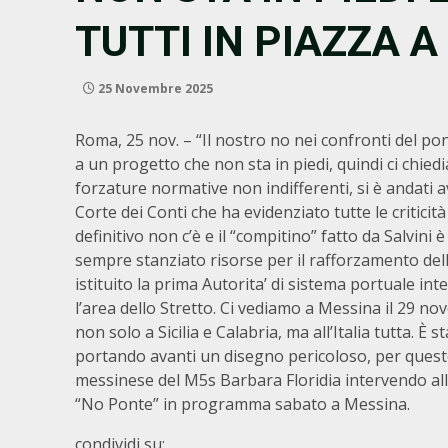
TUTTI IN PIAZZA 
25 Novembre 2025
Roma, 25 nov. – “Il nostro no nei confronti del po
a un progetto che non sta in piedi, quindi ci chied
forzature normative non indifferenti, si è andati av
Corte dei Conti che ha evidenziato tutte le critici
definitivo non c’è e il “compitino” fatto da Salvi
sempre stanziato risorse per il rafforzamento de
istituito la prima Autorita’ di sistema portuale in
l’area dello Stretto. Ci vediamo a Messina il 29 n
non solo a Sicilia e Calabria, ma all’Italia tutta. È 
portando avanti un disegno pericoloso, per questo
messinese del M5s Barbara Floridia intervendo al
“No Ponte” in programma sabato a Messina.
condividi su: