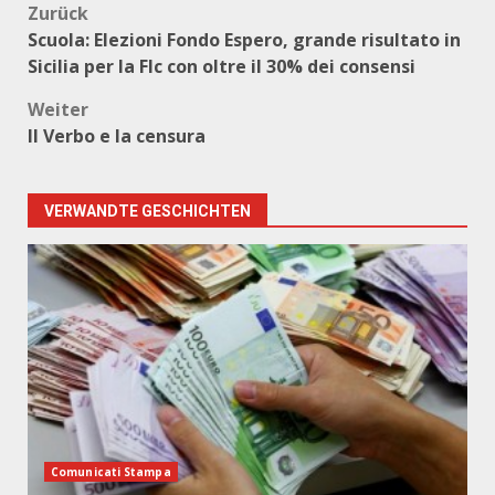
Beitragsnavigation
Zurück
Scuola: Elezioni Fondo Espero, grande risultato in
Sicilia per la Flc con oltre il 30% dei consensi
Weiter
Il Verbo e la censura
VERWANDTE GESCHICHTEN
Comunicati Stampa