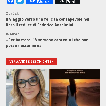
Share
Post
Beitragsnavigation
Zurück
Il viaggio verso una felicità consapevole nel
libro Il reduce di Federico Anselmini
Weiter
«Per battere l’IA servono contenuti che non
possa riassumere»
VERWANDTE GESCHICHTEN