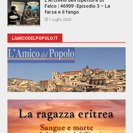
L’Archivio dell’Ispettore Di
Falco | 46909 -Episodio 3 – La
farsa e il fango
1 Luglio 2026
LAMICODELPOPOLO.IT