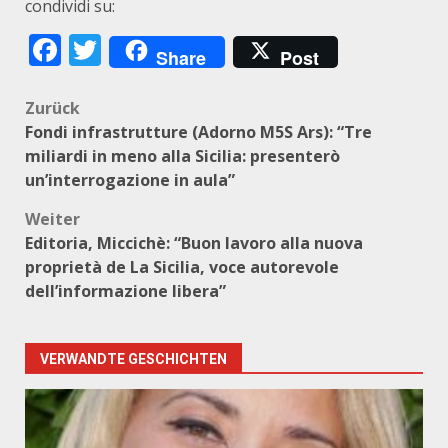
condividi su:
Facebook
Twitter
Share
Post
Beitragsnavigation
Zurück
Fondi infrastrutture (Adorno M5S Ars): “Tre
miliardi in meno alla Sicilia: presenterò
un’interrogazione in aula”
Weiter
Editoria, Miccichè: “Buon lavoro alla nuova
proprietà de La Sicilia, voce autorevole
dell’informazione libera”
VERWANDTE GESCHICHTEN