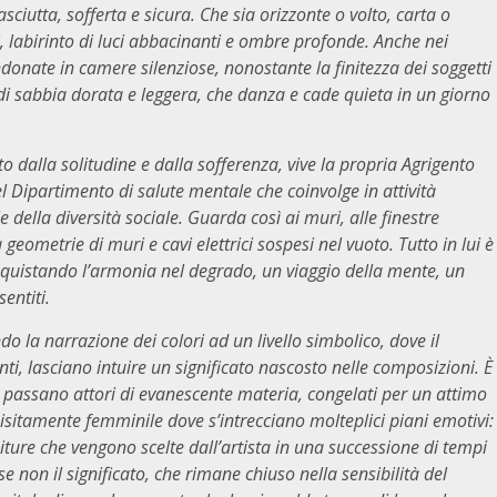
iutta, sofferta e sicura. Che sia orizzonte o volto, carta o
i, labirinto di luci abbacinanti e ombre profonde. Anche nei
ndonate in camere silenziose, nonostante la finitezza dei soggetti
o di sabbia dorata e leggera, che danza e cade quieta in un giorno
dalla solitudine e dalla sofferenza, vive la propria Agrigento
l Dipartimento di salute mentale che coinvolge in attività
e della diversità sociale. Guarda così ai muri, alle finestre
a geometrie di muri e cavi elettrici sospesi nel vuoto. Tutto in lui è
quistando l’armonia nel degrado, un viaggio della mente, un
entiti.
o la narrazione dei colori ad un livello simbolico, dove il
nti, lasciano intuire un significato nascosto nelle composizioni. È
 passano attori di evanescente materia, congelati per un attimo
quisitamente femminile dove s’intrecciano molteplici piani emotivi:
essiture che vengono scelte dall’artista in una successione di tempi
 non il significato, che rimane chiuso nella sensibilità del