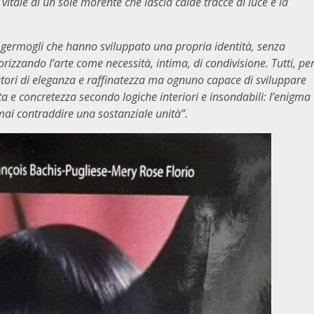
itale di un sole morente che lascia calde tracce di luce e la
o germogli che hanno sviluppato una propria identità, senza
izzando l’arte come necessità, intima, di condivisione. Tutti, pe
ori di eleganza e raffinatezza ma ognuno capace di sviluppare
a e concretezza secondo logiche interiori e insondabili: l’enigma
mai contraddire una sostanziale unità”.