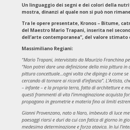
Un linguaggio dei segni e dei colori della nutri
mostra, dinanzi al quale non si può non rimane
Tra le opere presentate, Kronos – Bitume, cat
del Maestro Mario Trapani, inserita nel secon
dell’arte contemporanea”, del valore stimato d
Massimiliano Regiani:
“Mario Trapani, intervistato da Maurizio Franchina per 
“Non potrei dare una definizione della mia pittura in
pittura concettuale…ogni volta che dipingo è come se d
cercando di tornare ai ricordi d’infanzia”. L’Artista, 
– infante – e la propria terra, fatta di architetture e
questi frammenti di vita l’immaginazione acquista forza
propagano in geometrie e materia fino ai limiti estremi
Gianni Provenzano, nato a Naro, imbevuto di luce medi
paesaggi riarsi e duri da cui con fatica di giorno in gio
medesima determinazione e forza atavica. In lui l’inte