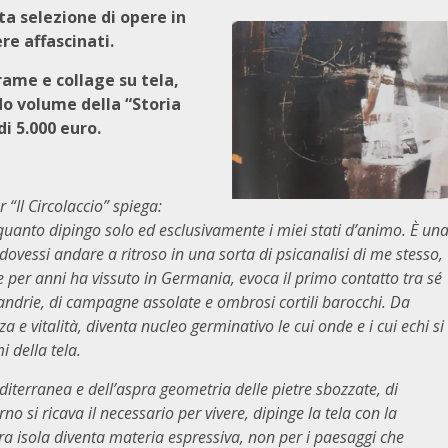
ta selezione di opere in
re affascinati.
rame e collage su tela,
do volume della “Storia
i 5.000 euro.
“Il Circolaccio” spiega:
 quanto dipingo solo ed esclusivamente i miei stati d’animo. È un
ovessi andare a ritroso in una sorta di psicanalisi di me stesso,
che per anni ha vissuto in Germania, evoca il primo contatto tra sé
 mandrie, di campagne assolate e ombrosi cortili barocchi. Da
 e vitalità, diventa nucleo germinativo le cui onde e i cui echi si
 della tela.
terranea e dell’aspra geometria delle pietre sbozzate, di
rno si ricava il necessario per vivere, dipinge la tela con la
ra isola diventa materia espressiva, non per i paesaggi che