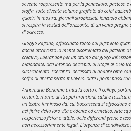
sovente rappresenta ma per la pennellata, pastosa e asc
stoffa, tutto diventa volume graffiato da colpi pazient
quadri in mostra, giornali stropicciati, lenzuola abba
si respira la vastità dell’orizzonte, di un vento pregn
di scirocco.
Giorgio Pagano, affascinato tanto dal pigmento quanto 
anche attraverso la mente disorientata dei pazienti de
creative, liberandoli per un attimo dal giogo inflessibil
malandate, agli intonaci decrepiti, ai ritagli di cielo tr
superamento, speranza, necessità di andare oltre con
soffio di libertà senza muoversi oltre i pochi passi cons
Annamaria Bonanno tratta la carta e il collage portand
costante ritorno di strappi arancioni, caldi e rassicura
un teatro luminoso dal cui boccascena si affacciano e
nel fluire della loro vita evidente ed ermetica. Arte s
l’esperienza fisica e tattile, delle differenti grane e t
non necessariamente legati. L’urgenza di condividere se