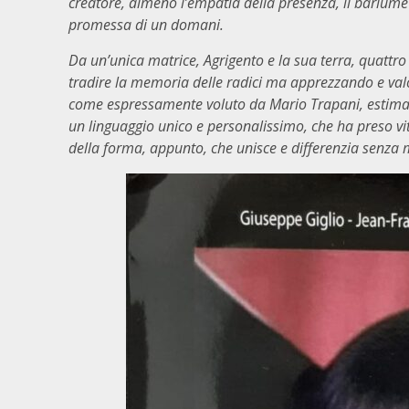
creatore, almeno l’empatia della presenza, il barlume v
promessa di un domani.
Da un’unica matrice, Agrigento e la sua terra, quattr
tradire la memoria delle radici ma apprezzando e valor
come espressamente voluto da Mario Trapani, estimat
un linguaggio unico e personalissimo, che ha preso vit
della forma, appunto, che unisce e differenzia senza 