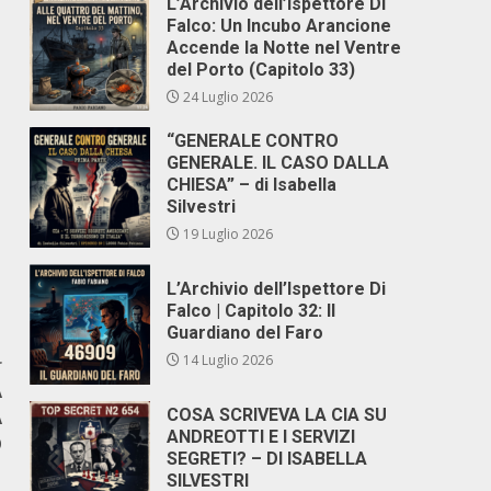
L’Archivio dell’Ispettore Di
Falco: Un Incubo Arancione
Accende la Notte nel Ventre
del Porto (Capitolo 33)
24 Luglio 2026
“GENERALE CONTRO
GENERALE. IL CASO DALLA
CHIESA” – di Isabella
Silvestri
19 Luglio 2026
L’Archivio dell’Ispettore Di
Falco | Capitolo 32: Il
Guardiano del Faro
14 Luglio 2026
r
A
COSA SCRIVEVA LA CIA SU
A
ANDREOTTI E I SERVIZI
O
SEGRETI? – DI ISABELLA
SILVESTRI