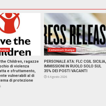
Stampa
Comunicati Stampa
 the Children, ragazze
PERSONALE ATA: FLC CGIL SICILIA
ischio di violenza
IMMISSIONI IN RUOLO SOLO SUL
atta e sfruttamento,
35% DEI POSTI VACANTI
nte vulnerabili al di
6 Agosto 2026
stema di protezione
6