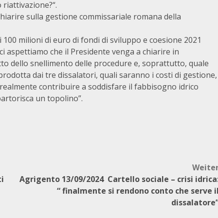
 riattivazione?“.
 chiarire sulla gestione commissariale romana della
 100 milioni di euro di fondi di sviluppo e coesione 2021
ci aspettiamo che il Presidente venga a chiarire in
o dello snellimento delle procedure e, soprattutto, quale
prodotta dai tre dissalatori, quali saranno i costi di gestione,
à realmente contribuire a soddisfare il fabbisogno idrico
partorisca un topolino”.
Weite
ti
Agrigento 13/09/2024 Cartello sociale – crisi idrica
“ finalmente si rendono conto che serve i
dissalatore