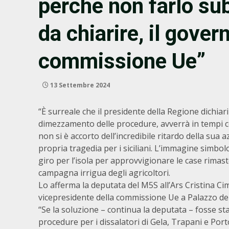
perché non farlo sub
da chiarire, il govern
commissione Ue”
13 Settembre 2024
“È surreale che il presidente della Regione dichiari c
dimezzamento delle procedure, avverrà in tempi co
non si è accorto dell’incredibile ritardo della sua
propria tragedia per i siciliani. L’immagine simbolo
giro per l’isola per approvvigionare le case rimas
campagna irrigua degli agricoltori.
Lo afferma la deputata del M5S all’Ars Cristina 
vicepresidente della commissione Ue a Palazzo d
“Se la soluzione – continua la deputata – fosse st
procedure per i dissalatori di Gela, Trapani e Port