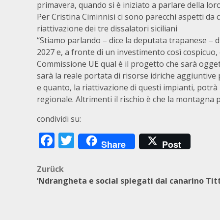
primavera, quando si è iniziato a parlare della loro
Per Cristina Ciminnisi ci sono parecchi aspetti da
riattivazione dei tre dissalatori siciliani
“Stiamo parlando – dice la deputata trapanese – di
2027 e, a fronte di un investimento così cospicuo, 
Commissione UE qual è il progetto che sarà oggett
sarà la reale portata di risorse idriche aggiuntive 
e quanto, la riattivazione di questi impianti, potr
regionale. Altrimenti il rischio è che la montagna 
condividi su:
Facebook
Twitter
Share
Post
Beitragsnavigation
Zurück
‘Ndrangheta e social spiegati dal canarino Tit