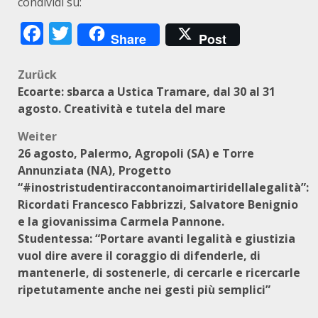
condividi su:
Facebook
Twitter
Share
Post
Beitragsnavigation
Zurück
Ecoarte: sbarca a Ustica Tramare, dal 30 al 31
agosto. Creatività e tutela del mare
Weiter
26 agosto, Palermo, Agropoli (SA) e Torre
Annunziata (NA), Progetto
“#inostristudentiraccontanoimartiridellalegalità”:
Ricordati Francesco Fabbrizzi, Salvatore Benignio
e la giovanissima Carmela Pannone.
Studentessa: “Portare avanti legalità e giustizia
vuol dire avere il coraggio di difenderle, di
mantenerle, di sostenerle, di cercarle e ricercarle
ripetutamente anche nei gesti più semplici”