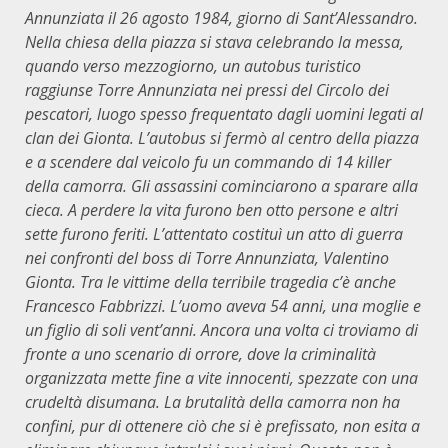
Annunziata il 26 agosto 1984, giorno di Sant’Alessandro.
Nella chiesa della piazza si sta
va
celebrando la messa,
quando verso mezzogiorno, un autobus turistico
raggiun
se
Torre Annunziata nei pressi del Circolo dei
pescatori, luogo spesso frequentato dagli uomini legati al
clan dei Gionta. L’autobus si ferm
ò
al centro della piazza
e a scendere dal veicolo
fu
un commando di 14 killer
della camorra. Gli assassini comincia
rono
a sparare alla
cieca. A perdere la vita
furono ben
otto persone e
altri
sette
furono
feriti. L’attentato costituì un atto di guerra
nei confronti del boss di Torre Annunziata, Valentino
Gionta. Tra le vittime della terribile tragedia c’è anche
Francesco Fabbrizzi. L’uomo aveva 54 anni, una moglie e
un figlio di soli vent’anni. Ancora una volta ci troviamo di
fronte a uno scenario di orrore, dove la criminalità
organizzata mette fine a vite innocenti, spezzate con una
crudeltà disumana
. La brutalità della camorra non ha
confini, pur di ottenere ciò che si è prefissato, non esita a