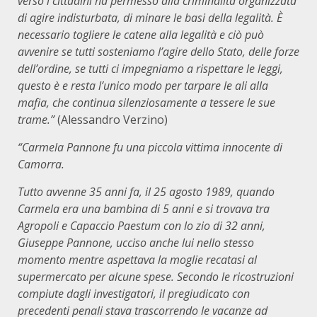
verso i cittadini ha permesso alla criminalità organizzata
di agire indisturbata, di minare le basi della legalità. È
necessario togliere le catene alla legalità e ciò può
avvenire se tutti sosteniamo l’agire dello Stato, delle forze
dell’ordine, se tutti ci impegniamo a rispettare le leggi,
questo è e resta l’unico modo per tarpare le ali alla
mafia, che continua silenziosamente a tessere le sue
trame.”
(Alessandro Verzino)
“Carmela Pannone fu una piccola vittima innocente di
Camorra.
Tutto avvenne 35 anni fa, il 25 agosto 1989, quando
Carmela era una
bambina
di 5 anni e si trovava tra
Agropoli e Capaccio Paestum con lo zio di 32 anni,
Giuseppe Pannone, ucciso anche lui nello stesso
momento mentre aspettava la moglie recatasi al
supermercato per alcune spese. Secondo le ricostruzioni
compiute dagli investigatori, il pregiudicato con
precedenti penali stava trascorrendo le vacanze
ad