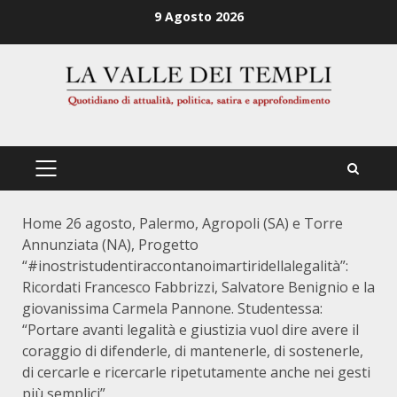
Zum
9 Agosto 2026
Inhalt
springen
PRIMÄRES
MENÜ
Home
26 agosto, Palermo, Agropoli (SA) e Torre
Annunziata (NA), Progetto
“#inostristudentiraccontanoimartiridellalegalità”:
Ricordati Francesco Fabbrizzi, Salvatore Benignio e la
giovanissima Carmela Pannone. Studentessa:
“Portare avanti legalità e giustizia vuol dire avere il
coraggio di difenderle, di mantenerle, di sostenerle,
di cercarle e ricercarle ripetutamente anche nei gesti
più semplici”