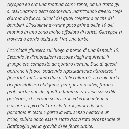
Agropoli ed era una mattina come tante;
ad un tratto gli
si avvicinarono degli sconosciuti indirizzando diversi colpi
d’arma da fuoco, alcuni dei quali colpirono anche dei
bambini. L’incidente avvenne poco prima delle 10 del
mattino in una zona molto affollata di turisti. Giuseppe si
trovava a bordo della sua Fiat Uno turbo.
I criminali
giunsero
sul luogo a bordo di una Renault 19.
Secondo le dichiarazioni raccolte dagli inquirenti, il
gruppo era composto da quattro uomini. Due di
questi
aprirono il fuoco
, sparando
ripetutamente attraverso i
finestrini, utilizzando due pistole calibro 9. La traiettoria
dei proiettili era obliqua e, per questo motivo, furono
feriti anche due dei quattro bambini presenti sui sedili
posteriori, che
erano spensierati ed erano intenti a
giocare.
La piccola Carmela fu raggiunta da una
pallottola in testa
e
perse la vita, senza neanche un
grido, subito dopo essere stata ricoverata
a
ll’ospedale di
Battipaglia
per la
gravità delle ferite subite.