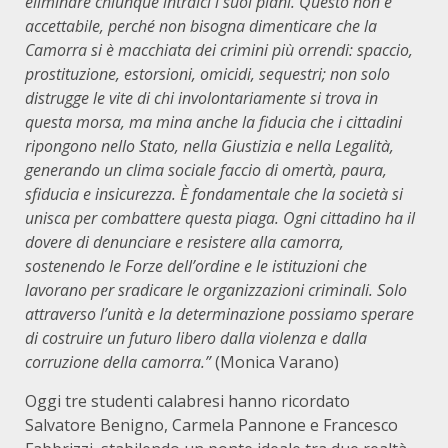
eliminare chiunque intralci i suoi piani. Questo non è
accettabile, perché non bisogna dimenticare che la
Camorra si è macchiata dei crimini più orrendi: spaccio,
prostituzione, estorsioni, omicidi, sequestri; non solo
distrugge le vite di chi involontariamente si trova in
questa morsa, ma mina anche la fiducia che i cittadini
ripongono nello Stato, nella Giustizia e nella Legalità,
generando un clima sociale faccio di omertà, paura,
sfiducia e insicurezza. È fondamentale che la società si
unisca per combattere questa piaga. Ogni cittadino ha il
dovere di denunciare e resistere alla camorra,
sostenendo le Forze dell’ordine e le istituzioni che
lavorano per sradicare le organizzazioni criminali. Solo
attraverso l’unità e la determinazione possiamo sperare
di costruire un futuro libero dalla violenza e dalla
corruzione della camorra.”
(Monica Varano)
Oggi tre studenti calabresi hanno ricordato
Salvatore Benigno, Carmela Pannone e Francesco