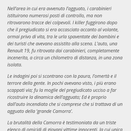
Nell’area in cui
era
avvenuto l’agguato, i carabinieri
istituirono numerosi posti di controllo, ma non
ritrovarono tracce dei colpevoli. I killer fuggirono dopo
che il pregiudicato si
era
accasciato accanto al volante,
ormai privo di vita, tra le urla spaventate dei bambini e
dei turisti che avevano assistito alla scena. L’auto, una
Renault 19, fu ritrovata dai carabinieri, completamente
incenerita, a circa un chilometro di distanza, in una zona
isolata.
Le indagini
poi
si scontrano con la paura, l’omertà
e il
terrore della gente.
In
pochi
avevano
visto, i più
erano
scappati via; fu la moglie del pregiudicato ucciso a far
ricostruire la dinamica dell’agguato; Ed è proprio
dall’auto incendiata che si comprese che si trattava di un
agguato della ‘grande Camorra’.
La brutalità della Camorra è testimoniata da un triste
elenco di omicidi di giovani
vittime
innocenti, la cui unica