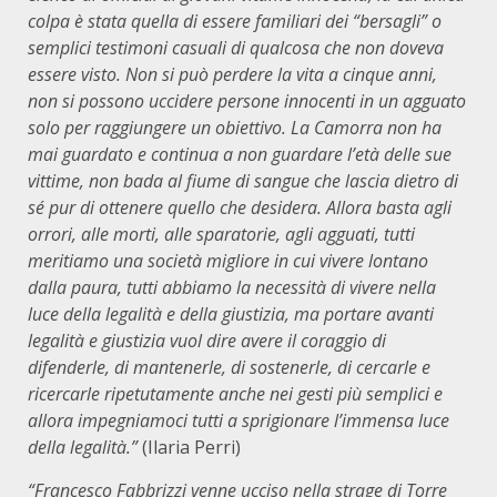
colpa è
stata quella di
essere familiari dei “bersagli” o
semplici testimoni casuali di
qualcosa che non doveva
essere visto. Non si può perdere la vita a cinque anni,
non si possono uccidere persone innocenti in un agguato
solo per raggiungere un obiettivo. La Camorra non ha
mai guardato e continua a non guardare l’età delle sue
vittime, non bada al fiume di sangue che lascia dietro di
sé pur di ottenere quello che desidera. Allora basta agli
orrori, alle morti, alle sparatorie, agli agguati, tutti
meritiamo una società migliore in cui vivere lontano
dalla paura, tutti abbiamo la necessità di vivere nella
luce della legalità e della giustizia, ma portare avanti
legalità e giustizia vuol dire avere il coraggio di
difenderle, di mantenerle, di sostenerle, di cercarle e
ricercarle ripetutamente anche nei gesti più semplici e
allora impegniamoci tutti a sprigionare l’immensa luce
della legalità.”
(Ilaria Perri)
“
Francesco Fabbrizzi venne ucciso nella strage di Torre