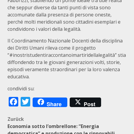
Fabbrizzi, stabilendo un ponte ideale tra due realtà
che seppur diverse da tanti punti di vista sono
accomunate dalla presenza di persone oneste,
perché molti meridionali sono cittadini esemplari e
condividono i valori della legalità.
Il Coordinamento Nazionale Docenti della disciplina
dei Diritti Umani rileva come il progetto
“#inostristudentiraccontanoimartiridellalegalità” stia
diffondendo tra le giovani generazioni volti, storie,
episodi veramente straordinari per la loro valenza
educativa.
condividi su:
Facebook
Twitter
Share
Post
Beitragsnavigation
Zurück
Economia sotto l’ombrellone: “Energia
democratica” e produzione con le rinnovabili.