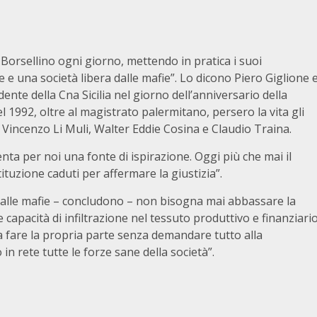
rsellino ogni giorno, mettendo in pratica i suoi
 una società libera dalle mafie”. Lo dicono Piero Giglione 
ente della Cna Sicilia nel giorno dell’anniversario della
el 1992, oltre al magistrato palermitano, persero la vita gli
 Vincenzo Li Muli, Walter Eddie Cosina e Claudio Traina.
ta per noi una fonte di ispirazione. Oggi più che mai il
stituzione caduti per affermare la giustizia”.
tta alle mafie – concludono – non bisogna mai abbassare la
apacità di infiltrazione nel tessuto produttivo e finanziari
a fare la propria parte senza demandare tutto alla
in rete tutte le forze sane della società”.