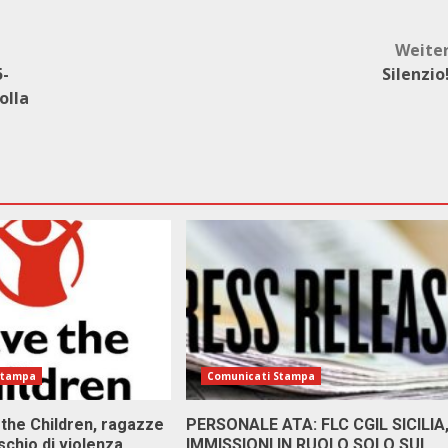
Weite
5-
Silenzio
olla
Stampa
Comunicati Stampa
 the Children, ragazze
PERSONALE ATA: FLC CGIL SICILIA
ischio di violenza
IMMISSIONI IN RUOLO SOLO SUL