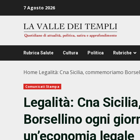
Zum
7 Agosto 2026
Inhalt
springen
Rubrica Salute
Cultura
Politica
Rubriche
Home
Legalità: Cna Sicilia, commemoriamo Borse
Comunicati Stampa
Legalità: Cna Sici
Borsellino ogni gio
un’economia legale