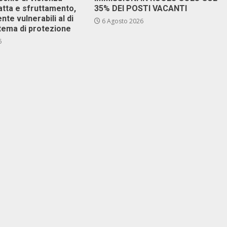
atta e sfruttamento,
35% DEI POSTI VACANTI
nte vulnerabili al di
6 Agosto 2026
stema di protezione
6