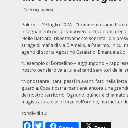
19 Luglio 2024
Palermo, 19 luglio 2024 – “Commemoriamo Paolo Bo
insegnamenti per promuovere un’economia legale e
Nello Battiato, rispettivamente segretario e presid
strage di mafia di via D’Amelio, a Palermo, in cui n
agenti di scorta Agostino Catalano, Emanuela Loi,
“L’esempio di Borsellino – aggiungono – rappresen
nostro pensiero va a lui e ai tanti servitori delle i
“Nonostante i tanti passi in avanti fatti nella lo
guardia. Cosa nostra mantiene ancora una grande c
del nostro territorio. Ognuno, quindi, è chiamato 
magistratura e alle forze dell’ordine, ma mettendo 
condividi su:
Facebook
Twitter