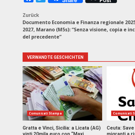
Share
Post
Beitragsnavigation
Zurück
Documento Economia e Finanza regionale 202
2027, Marano (M5s): “Senza visione, copia e inc
del precedente”
VERWANDTE GESCHICHTEN
Comunicati Stampa
Comunicati 
Gratta e Vinci, Sicilia: a Licata (AG)
Ceuta: Save
vinti 20mila euro con “Maxi
migranti a r