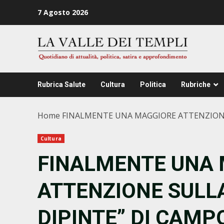
Zum
7 Agosto 2026
Inhalt
springen
Rubrica Salute
Cultura
Politica
Rubriche
Home
FINALMENTE UNA MAGGIORE ATTENZIONE 
Cultura
FINALMENTE UNA
ATTENZIONE SULLA
DIPINTE” DI CAMP