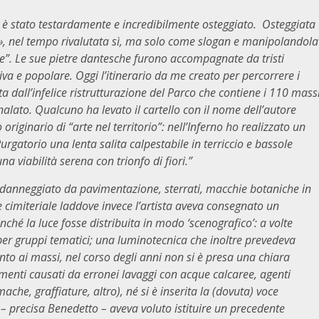
o – è stato testardamente e incredibilmente osteggiato. Osteggiata
te», nel tempo rivalutata sì, ma solo come slogan e manipolandola
te”. Le sue pietre dantesche furono accompagnate da tristi
va e popolare. Oggi l’itinerario da me creato per percorrere i
 dall’infelice ristrutturazione del Parco che contiene i 110 mass
alato. Qualcuno ha levato il cartello con il nome dell’autore
 originario di “arte nel territorio”: nell’Inferno ho realizzato un
rgatorio una lenta salita calpestabile in terriccio e bassole
 viabilità serena con trionfo di fiori.”
o danneggiato da pavimentazione, sterrati, macchie botaniche in
ne cimiteriale laddove invece l’artista aveva consegnato un
ché la luce fosse distribuita in modo ‘scenografico’: a volte
per gruppi tematici; una luminotecnica che inoltre prevedeva
anto ai massi, nel corso degli anni non si è presa una chiara
menti causati da erronei lavaggi con acque calcaree, agenti
mache, graffiature, altro), né si è inserita la (dovuta) voce
– precisa Benedetto – aveva voluto istituire un precedente