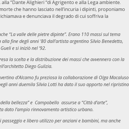
 alla “Dante Alighieri “di Agrigento e alla Lega ambiente.
morte che hanno lasciato nell’incuria i dipinti, proponiamo
richiamava e denunciava il degrado di cui soffriva la
nche “La valle delle pietre dipinte”. Erano 110 massi sul tema
lla fine degli anni ‘80 dall’artista argentino Silvio Benedetto,
eli e si iniziò nel ‘92.
esa la scelta e la distribuzione dei massi che avvennero con la
l’architetto Diego Gulizia.
ravertino d’Alcamo fu preziosa la collaborazione di Olga Macaluso
egli anni duemila Silvia Lotti ha dato il suo apporto nel ripristino
della bellezza” e Campobello assurse a “Città d’arte”,
ta dato l’ampio rinnovamento artistico urbano.
i passeggio e libero utilizzo per anziani e bambini, ma anche