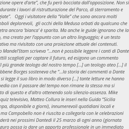
zione opere d’arte”, che fu però bocciata dall’opposizione. Non si
urante i lavori di ristrutturazione del Parco, di sterramento e
ate”. Oggi i visitatore della “Valle” che sono ancora molti
 simboli deplorevoli, gli occhi della Medusa orbati da qualcuno che
 pietra ancora ‘bianca’ è sparita. Ma anche le guide ignorano che la
io, ma creato per l’appunto con un altro linguaggio; è un testo
rativa ma rivisitato con una proiezione attuale dei contenuti.
p Mandel’štam scriveva “…non è possibile leggere i canti di Dante
ettili scagliati per captare il futuro, ed esigono un commento
il più grande teologo del nostro tempo […] un teologo ateo […] il
– ebbene Borges sosteneva che “…la storia dei commenti a Dante
si legge il suo libro in modo diverso […] tante letture ne hanno
media con il passare del tempo non rimane la stessa ma si
to di questo e d’altro ottenendo solo silenzio-assenza. Mike
uiz televisivo, Matteo Collura le inserì nella Guida “Sicilia
pa, disponibile a giorni), innumerevoli quotidiani locali e
 ma Campobello non è riuscita a collegarla con le celebrazioni
derà nei prossimi Dantedì il 25 marzo di ogni anno (giornata
 auguro possa io dare un apporto professionale in un immediato