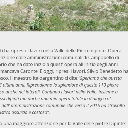
ti ha ripreso i lavori nella Valle delle Pietre dipinte Opera
enzione dalle amministrazioni comunali di Campobello di
io che ha dato inizio a quest’ opera all inizio degli anni
ancava Caronte! E oggi, ripresi i lavori, Silvio Benedetto h
o. Il maestro italoargentino ci dice:
“Speriamo che questa
’ ultimi anni. Riprendiamo lo splendore di queste 110 pietre
sso anche nei laterali. Continuo i lavori nella Valle insieme a
assi dipinti ma anche una mia opera totale in dialogo col
a dall’ amministrazione comunale che verso il 2015 ha stravolto
stico assurdo e costoso”.
 una maggiore attenzione per la Valle delle pietre Dipinte”