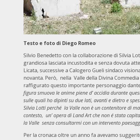
Testo e foto di Diego Romeo
Silvio Benedetto con la collaborazione di Silvia Lot
grandiosa lasciata incustodita e senza dovuta att
Licata, successive a Calogero Gueli sindaco visionar
novanta. Però, nella Valle della Divina Commedia m
raffigurato questo importante personaggio dantesc
figura smuova le anime piene d’ accidia durante quest
sulle quali ho dipinti su due lati, avanti e dietro e spe
Silvia Lotti perché la Valle non è un contenitore di m
contesto, un’ opera di Land Art che non é stata capit
la Valle senza consultarmi con un intervento paesaggi
Per la cronaca oltre un anno fa avevamo suggerito