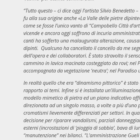
“Tutto questo – ci dice oggi l’artista Silvio Benedett
fu alla sua origine anche «La Valle delle pietre dipin
come se fosse l’unico vanto di “Campobello Città d’ar
vicende e ancora oggi soffrono di incuria amministrati
canti ha sofferto una malaugurata alterazione, causata
dipinti. Qualcuno ha cancellato il cancello da me segn
dell’opera e dei collaboratori. È stato stravolto il senso
cammino in lavica macinata costeggiato da rovi; nel Pu
accompagnata da vegetazione ‘neutra’; nel Paradiso una
In realtà quello che era “dinamismo pittorico” è stat
rapporto ai temi. Infine si è installata un’illuminazio
modello mimetico di pietra ed un piano indicativo affin
direzionata ad un singolo masso, a volte a più d’uno 
cromatismi lievemente differenziati per settori. In qu
decisione per riparare vandalismi, parziali danneggia
esterni (incrostazioni di ‘pioggia di sabbia’, bava di lu
“manutenzione” nei bilanci. ”L’amministrazione Gueli 