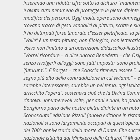
inserendo una ridotta cifra sotto la dicitura “manuten
è avuta cura nemmeno di proteggere le pietre dipinte d
modifica dei percorsi. Oggi molte opere sono danneggi
trovano tracce di gesti vandalici di pittura, scritte e
li ha deturpati forse timorato d’esser pietrificato, la
“Valle” è un testo-pittura, non filologico, non letterar
visivo non limitato a un’operazione didascalico-illust
“Vorrei ricordare – ci dice ancora Benedetto – che Osi
senza rivolgerli all’oggi: sono fatti apposta, sono proi
‘futurum’.”. E Borges – che Sciascia riteneva essere “…
segno più alto della contraddizione in cui viviamo” 
sarebbe interessante, sarebbe un bel tema, ogni volta 
arricchito l’opera”, sosteneva cioè che la Divina Com
rinnova. Innumerevoli volte, per anni e anni, ho parla
Bongiorno parlò delle nostre pietre dipinte in un noto q
Sconosciuta” edizione Rizzoli (nuova edizione in ristam
nazionali si sono largamente occupati di quest’opera,
del 700° anniversario della morte di Dante. Che succe
nazionale istituita dal Ministero della Cultura)”? Mi