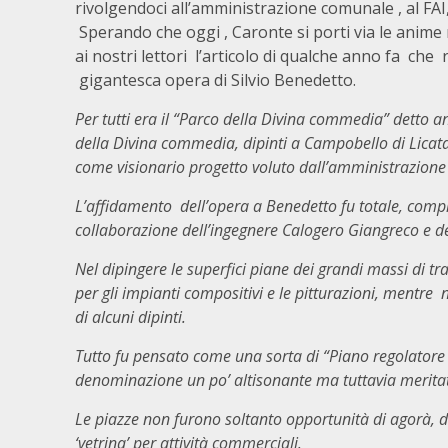
rivolgendoci all’amministrazione comunale , al FAI,
Sperando che oggi , Caronte si porti via le anime 
ai nostri lettori l’articolo di qualche anno fa che 
gigantesca opera di Silvio Benedetto.
Per tutti era il “Parco della Divina commedia” detto a
della Divina commedia, dipinti a Campobello di Licata a
come visionario progetto voluto dall’amministrazione Gu
L’affidamento dell’opera a Benedetto fu totale, compr
collaborazione dell’ingegnere Calogero Giangreco e del
Nel dipingere le superfici piane dei grandi massi di t
per gli impianti compositivi e le pitturazioni, mentre n
di alcuni dipinti.
Tutto fu pensato come una sorta di “Piano regolatore 
denominazione un po’ altisonante ma tuttavia merita
Le piazze non furono soltanto opportunità di agorà, d
‘vetrina’ per attività commerciali.