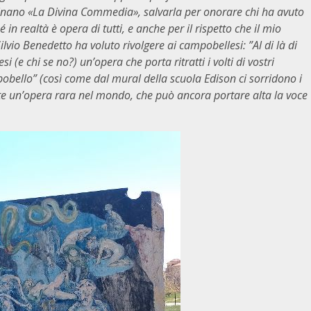
minano «La Divina Commedia», salvarla per onorare chi ha avuto
in realtà è opera di tutti, e anche per il rispetto che il mio
lvio Benedetto ha voluto rivolgere ai campobellesi: ”Al di là di
i (e chi se no?) un’opera che porta ritratti i volti di vostri
obello” (così come dal mural della scuola Edison ci sorridono i
ete un’opera rara nel mondo, che può ancora portare alta la voce