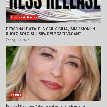
Comunicati Stampa
PERSONALE ATA: FLC CGIL SICILIA, IMMISSIONI IN
RUOLO SOLO SUL 35% DEI POSTI VACANTI
6 Agosto 2026
Politica
[Sicilia] Caronia: “Basta valzer di poltrone, a