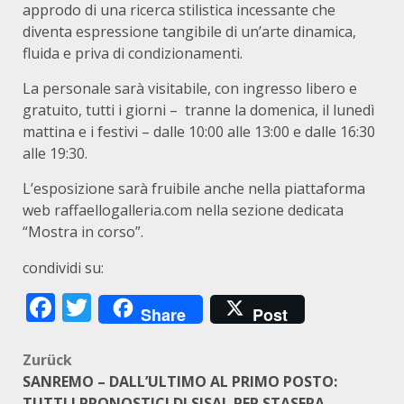
approdo di una ricerca stilistica incessante che
diventa espressione tangibile di un’arte dinamica,
fluida e priva di condizionamenti.
La personale sarà visitabile, con ingresso libero e
gratuito, tutti i giorni – tranne la domenica, il lunedì
mattina e i festivi – dalle 10:00 alle 13:00 e dalle 16:30
alle 19:30.
L’esposizione sarà fruibile anche nella piattaforma
web raffaellogalleria.com nella sezione dedicata
“Mostra in corso”.
condividi su:
Facebook
Twitter
Share
Post
Beitragsnavigation
Zurück
SANREMO – DALL’ULTIMO AL PRIMO POSTO:
TUTTI I PRONOSTICI DI SISAL PER STASERA