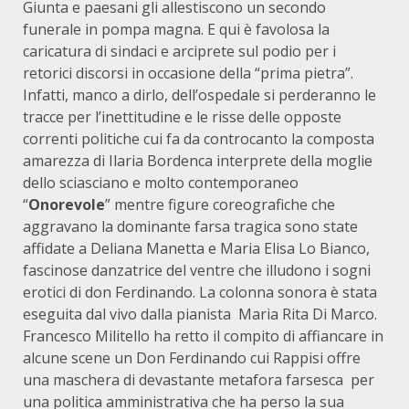
Giunta e paesani gli allestiscono un secondo
funerale in pompa magna. E qui è favolosa la
caricatura di sindaci e arciprete sul podio per i
retorici discorsi in occasione della “prima pietra”.
Infatti, manco a dirlo, dell’ospedale si perderanno le
tracce per l’inettitudine e le risse delle opposte
correnti politiche cui fa da controcanto la composta
amarezza di Ilaria Bordenca interprete della moglie
dello sciasciano e molto contemporaneo
“
Onorevole
” mentre figure coreografiche che
aggravano la dominante farsa tragica sono state
affidate a Deliana Manetta e Maria Elisa Lo Bianco,
fascinose danzatrice del ventre che illudono i sogni
erotici di don Ferdinando. La colonna sonora è stata
eseguita dal vivo dalla pianista Maria Rita Di Marco.
Francesco Militello ha retto il compito di affiancare in
alcune scene un Don Ferdinando cui Rappisi offre
una maschera di devastante metafora farsesca per
una politica amministrativa che ha perso la sua