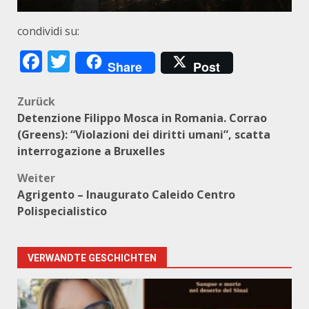
condividi su:
Facebook
Twitter
Share
Post
Beitragsnavigation
Zurück
Detenzione Filippo Mosca in Romania. Corrao
(Greens): “Violazioni dei diritti umani”, scatta
interrogazione a Bruxelles
Weiter
Agrigento – Inaugurato Caleido Centro
Polispecialistico
VERWANDTE GESCHICHTEN