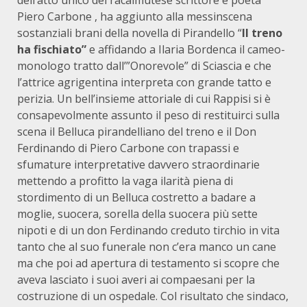
dell’atto unico del racalmutese scrittore e poeta
Piero Carbone , ha aggiunto alla messinscena
sostanziali brani della novella di Pirandello “
Il treno
ha fischiato”
e affidando a Ilaria Bordenca il cameo-
monologo tratto dall’”Onorevole” di Sciascia e che
l’attrice agrigentina interpreta con grande tatto e
perizia. Un bell’insieme attoriale di cui Rappisi si è
consapevolmente assunto il peso di restituirci sulla
scena il Belluca pirandelliano del treno e il Don
Ferdinando di Piero Carbone con trapassi e
sfumature interpretative davvero straordinarie
mettendo a profitto la vaga ilarità piena di
stordimento di un Belluca costretto a badare a
moglie, suocera, sorella della suocera più sette
nipoti e di un don Ferdinando creduto tirchio in vita
tanto che al suo funerale non c’era manco un cane
ma che poi ad apertura di testamento si scopre che
aveva lasciato i suoi averi ai compaesani per la
costruzione di un ospedale. Col risultato che sindaco,