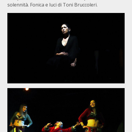
solennità. Fonica e luci di Toni Bruccoleri.