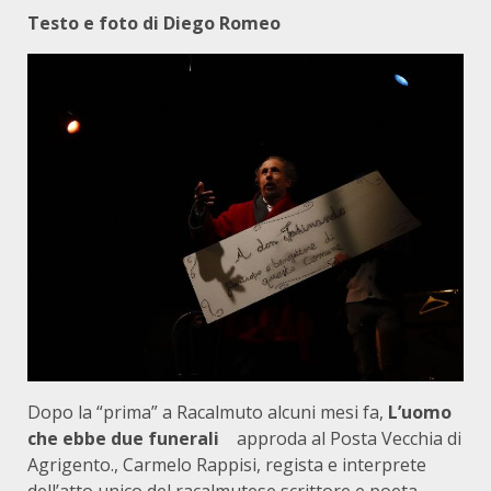
Testo e foto di Diego Romeo
Dopo la “prima” a Racalmuto alcuni mesi fa,
L’uomo
che ebbe due funerali
approda al Posta Vecchia di
Agrigento., Carmelo Rappisi, regista e interprete