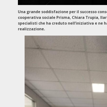
Una grande soddisfazione per il successo conseg
cooperativa sociale Prisma, Chiara Trupia, Ilari
specialisti che ha creduto nell’iniziativa e n
realizzazione.