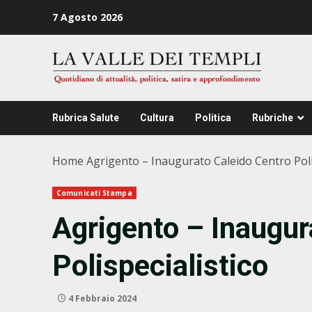
Zum
7 Agosto 2026
Inhalt
springen
Rubrica Salute
Cultura
Politica
Rubriche
Home
Agrigento – Inaugurato Caleido Centro Poli
Comunicati Stampa
Agrigento – Inaugur
Polispecialistico
4 Febbraio 2024