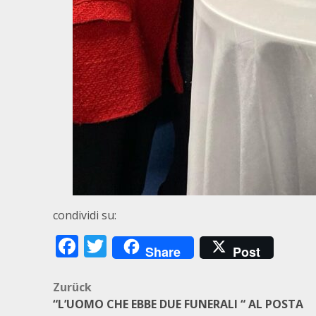
condividi su:
Facebook
Twitter
Share
Post
Beitragsnavigation
Zurück
“L’UOMO CHE EBBE DUE FUNERALI “ AL POSTA