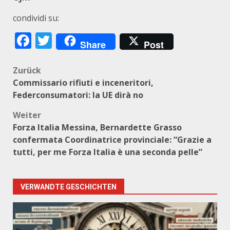
condividi su:
Facebook
Twitter
Share
Post
Beitragsnavigation
Zurück
Commissario rifiuti e inceneritori,
Federconsumatori: la UE dirà no
Weiter
Forza Italia Messina, Bernardette Grasso
confermata Coordinatrice provinciale: “Grazie a
tutti, per me Forza Italia è una seconda pelle”
VERWANDTE GESCHICHTEN