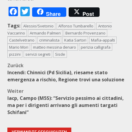
Facebook
Twitter
Share
Post
Tags:
Alessio/Svetonio
Alfonso Tumbarello
Antonio
Vaccarino
Armando Palmeri
Bernardo Provenzano
Castelvetrano
criminalista
Katia Sartori
Mafia-appalti
Mario Mori
matteo messina denaro
perizia calligrafa
pizzini
servizi segreti
Sisde
Beitragsnavigation
Zurück
Incendi: Chinnici (Pd Sicilia), riesame stato
emergenza a rischio, Regione trovi una soluzione
Weiter
Iacp, Campo (M5S): “Servizio pessimo ai cittadini,
ma per i dirigenti arrivano gli aumenti targati
Schifani”