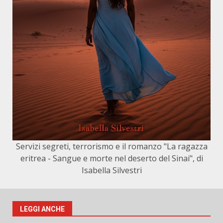
Servizi segreti, terrorismo e il romanzo "La ragazza
eritrea - Sangue e morte nel deserto del Sinai", di
Isabella Silvestri
LEGGI ANCHE