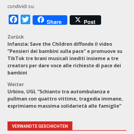
condividi su:
Facebook
Twitter
Share
Post
Beitragsnavigation
Zurück
Infanzia: Save the Children diffonde il video
“Pensieri dei bambini sulla pace” e promuove su
TikTok tre brani musicali inediti insieme a tre
creators per dare voce alle richieste di pace dei
bambini
Weiter
Urbino, UGL “Schianto tra autombulanza e
pullman con quattro vittime, tragedia immane,
esprimiamo massima solidarietà alle famiglie”
VERWANDTE GESCHICHTEN