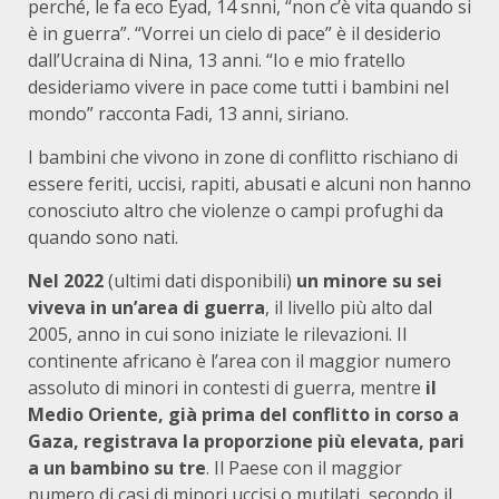
perché, le fa eco Eyad, 14 snni, “non c’è vita quando si
è in guerra”. “Vorrei un cielo di pace” è il desiderio
dall’Ucraina di Nina, 13 anni. “Io e mio fratello
desideriamo vivere in pace come tutti i bambini nel
mondo” racconta Fadi, 13 anni, siriano.
I bambini che vivono in zone di conflitto rischiano di
essere feriti, uccisi, rapiti, abusati e alcuni non hanno
conosciuto altro che violenze o campi profughi da
quando sono nati.
Nel 2022
(ultimi dati disponibili)
un minore su sei
viveva in un’area di guerra
, il livello più alto dal
2005, anno in cui sono iniziate le rilevazioni. Il
continente africano è l’area con il maggior numero
assoluto di minori in contesti di guerra, mentre
il
Medio Oriente, già prima del conflitto in corso a
Gaza, registrava la proporzione più elevata, pari
a un bambino su tre
. Il Paese con il maggior
numero di casi di minori uccisi o mutilati, secondo il