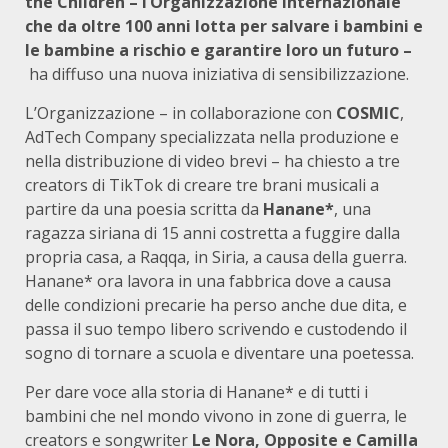
the Children
– l’Organizzazione
internazionale
che da oltre 100 anni lotta per salvare i bambini e
le bambine a rischio e garantire loro un futuro –
ha diffuso una nuova iniziativa di sensibilizzazione.
L’Organizzazione – in collaborazione con
COSMIC
,
AdTech Company specializzata nella produzione e
nella distribuzione di video brevi – ha chiesto a tre
creators di TikTok di creare tre brani musicali a
partire da una poesia scritta da
Hanane*
, una
ragazza siriana di 15 anni costretta a fuggire dalla
propria casa, a Raqqa, in Siria, a causa della guerra.
Hanane* ora lavora in una fabbrica dove a causa
delle condizioni precarie ha perso anche due dita, e
passa il suo tempo libero scrivendo e custodendo il
sogno di tornare a scuola e diventare una poetessa.
Per dare voce alla storia di Hanane* e di tutti i
bambini che nel mondo vivono in zone di guerra, le
creators e songwriter
Le Nora, Opposite e Camilla