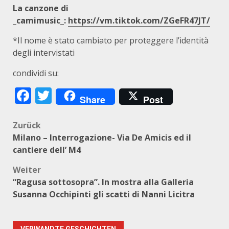
La canzone di
_camimusic_:
https://vm.tiktok.com/ZGeFR47JT/
*Il nome è stato cambiato per proteggere l’identità
degli intervistati
condividi su:
Facebook
Twitter
Share
Post
Beitragsnavigation
Zurück
Milano – Interrogazione- Via De Amicis ed il
cantiere dell’ M4
Weiter
“Ragusa sottosopra”. In mostra alla Galleria
Susanna Occhipinti gli scatti di Nanni Licitra