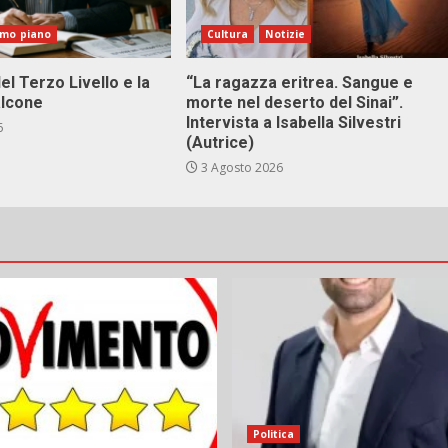
imo piano
Cultura
Notizie
el Terzo Livello e la
“La ragazza eritrea. Sangue e
alcone
morte nel deserto del Sinai”.
Intervista a Isabella Silvestri
6
(Autrice)
3 Agosto 2026
Politica