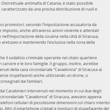
 Distrettuale antimafia di Catania, è stato possibile
 caratterizzato da una precisa distribuzione di ruoli e
suoi promotori, secondo l’impostazione accusatoria da
be imposto, anche attraverso azioni violente e attentati
 nell’importazione della cocaina nella città di Siracusa,
o aretuseo e mantenendo l’esclusiva nella zona della
 il sodalizio criminale operante nel citato quartiere
arcere e le loro famiglie. Il gruppo, inoltre, avrebbe
enuti della casa circondariale “Cavadonna” di Siracusa ai
stanze stupefacenti anche utilizzando un drone, o
 consegnati dai familiari.
o dai Carabinieri intervenuti nel momento in cui due degli
a circondariale “Cavadonna” di Siracusa, avevano appena
lefoni cellulari di piccolissime dimensioni col chiaro intento
rio. Altri 4 smartphone criptati e involucri di stupefacente del