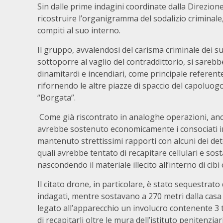
Sin dalle prime indagini coordinate dalla Direzione
ricostruire l’organigramma del sodalizio criminale,
compiti al suo interno.
Il gruppo, avvalendosi del carisma criminale dei 
sottoporre al vaglio del contraddittorio, si sareb
dinamitardi e incendiari, come principale referente
rifornendo le altre piazze di spaccio del capoluog
“Borgata”.
Come già riscontrato in analoghe operazioni, anche
avrebbe sostenuto economicamente i consociati in c
mantenuto strettissimi rapporti con alcuni dei det
quali avrebbe tentato di recapitare cellulari e so
nascondendo il materiale illecito all’interno di cibi
Il citato drone, in particolare, è stato sequestrat
indagati, mentre sostavano a 270 metri dalla cas
legato all’apparecchio un involucro contenente 3 te
di recapitarli oltre le mura dell’istituto penitenzia