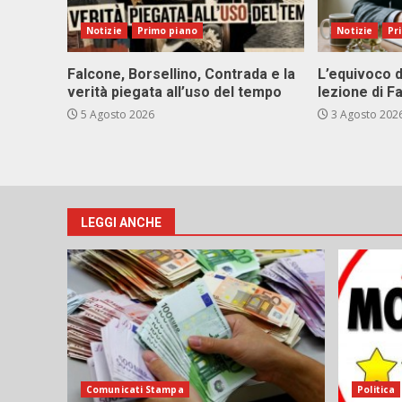
Notizie
Primo piano
Notizie
Pr
Falcone, Borsellino, Contrada e la
L’equivoco d
verità piegata all’uso del tempo
lezione di F
5 Agosto 2026
3 Agosto 202
LEGGI ANCHE
Comunicati Stampa
Politica