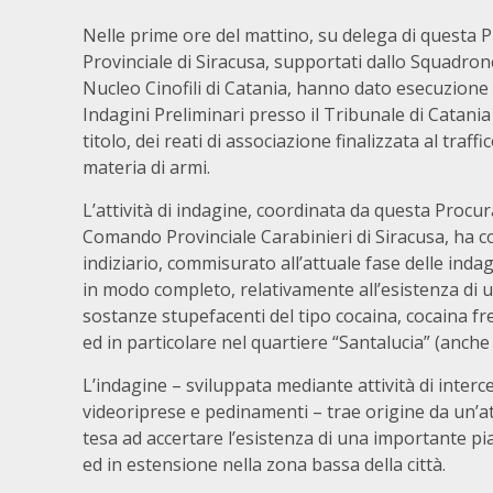
Nelle prime ore del mattino, su delega di questa P
Provinciale di Siracusa, supportati dallo Squadrone 
Nucleo Cinofili di Catania, hanno dato esecuzione
Indagini Preliminari presso il Tribunale di Catani
titolo, dei reati di associazione finalizzata al traf
materia di armi.
L’attività di indagine, coordinata da questa Procu
Comando Provinciale Carabinieri di Siracusa, ha c
indiziario, commisurato all’attuale fase delle indagi
in modo completo, relativamente all’esistenza di un
sostanze stupefacenti del tipo cocaina, cocaina fr
ed in particolare nel quartiere “Santalucia” (anche
L’indagine – sviluppata mediante attività di interc
videoriprese e pedinamenti – trae origine da un’att
tesa ad accertare l’esistenza di una importante pia
ed in estensione nella zona bassa della città.