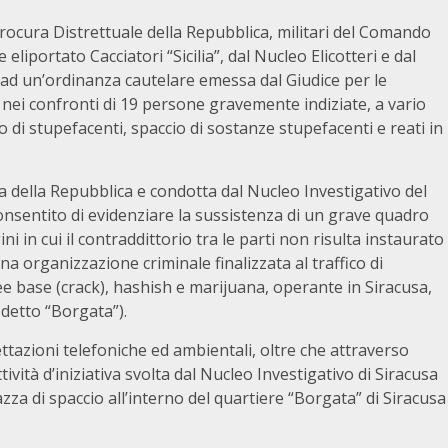
rocura Distrettuale della Repubblica, militari del Comando
eliportato Cacciatori “Sicilia”, dal Nucleo Elicotteri e dal
 ad un’ordinanza cautelare emessa dal Giudice per le
a nei confronti di 19 persone gravemente indiziate, a vario
fico di stupefacenti, spaccio di sostanze stupefacenti e reati in
ra della Repubblica e condotta dal Nucleo Investigativo del
onsentito di evidenziare la sussistenza di un grave quadro
ni in cui il contraddittorio tra le parti non risulta instaurato
a organizzazione criminale finalizzata al traffico di
ee base (crack), hashish e marijuana, operante in Siracusa,
 detto “Borgata”).
ettazioni telefoniche ed ambientali, oltre che attraverso
ività d’iniziativa svolta dal Nucleo Investigativo di Siracusa
zza di spaccio all’interno del quartiere “Borgata” di Siracusa