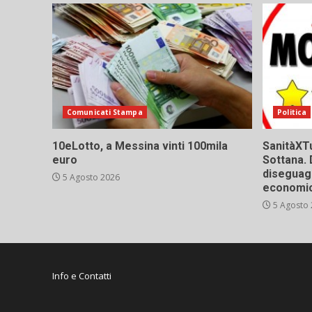
Comunicati Stampa
Politica
10eLotto, a Messina vinti 100mila
SanitàXTu
euro
Sottana. 
diseguagl
5 Agosto 2026
economic
5 Agosto
Info e Contatti