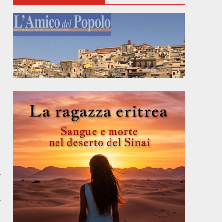
r
–
o