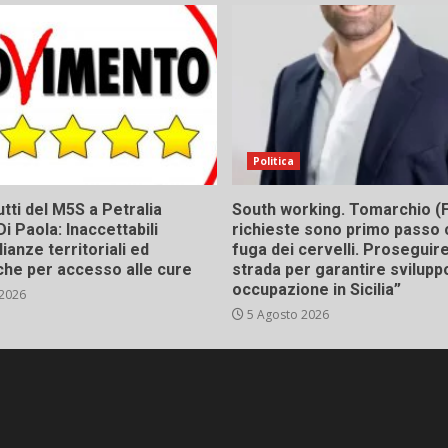
Politica
tti del M5S a Petralia
South working. Tomarchio (F
Di Paola: Inaccettabili
richieste sono primo passo 
ianze territoriali ed
fuga dei cervelli. Proseguir
he per accesso alle cure
strada per garantire svilupp
occupazione in Sicilia”
 2026
5 Agosto 2026