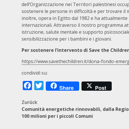
dell’Organizzazione nei Territori palestinesi occu
sostenere le persone in difficoltà e per trovare il
inoltre, opera in Egitto dal 1982 e ha attualmente 
internazionali. Attraverso il nostro programma att
istruzione, salute mentale e supporto psicosocia
sensibilizzazione per i bambini e i giovani.
Per sostenere l’intervento di Save the Childr
https://www.savethechildren.it/dona-fondo-eme
condividi su:
Facebook
Twitter
Share
Post
Beitragsnavigation
Zurück
Comunità energetiche rinnovabili, dalla Regi
100 milioni per i piccoli Comuni