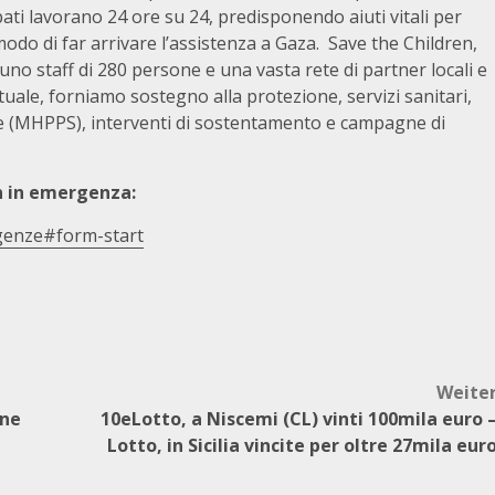
pati lavorano 24 ore su 24, predisponendo aiuti vitali per
 modo di far arrivare l’assistenza a Gaza. Save the Children,
uno staff di 280 persone e una vasta rete di partner locali e
uale, forniamo sostegno alla protezione, servizi sanitari,
le (MHPPS), interventi di sostentamento e campagne di
en in emergenza:
rgenze#form-start
Weite
one
10eLotto, a Niscemi (CL) vinti 100mila euro 
Lotto, in Sicilia vincite per oltre 27mila eur