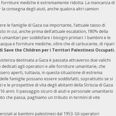
e e forniture mediche è estremamente ridotta. La mancanza di
 la consegna degli aiuti, anche qualora altri camion
e le famiglie di Gaza sia importante, l’attuale tasso di
to in cui, anche prima dell’attuale escalation, l’80% della
 umanitari per soddisfare i bisogni primari. I bambini e le
acqua e forniture mediche, oltre che di carburante, di ripari
di Save the Children per i Territori Palestinesi Occupati.
istenza destinata a Gaza è passata attraverso due valichi
dedicati agli operatori e alle forniture umanitarie, che
ossero aperti, tuttavia, in questa situazione di estrema
delle famiglie possano essere soddisfatti, soprattutto se si
zi e le prospettive di vita degli abitanti della Striscia di Gaza
16 anni. Il passaggio sicuro di aiuti e personale umanitario
o che passa, paghiamo un tributo in termini di vite
enziali ai bambini palestinesi dal 1953. Gli operatori