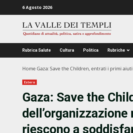
Zum
6 Agosto 2026
Inhalt
springen
Rubrica Salute
Cultura
Politica
Rubriche
Home
Gaza: Save the Children, entrati i primi aiut
Estero
Gaza: Save the Childr
dell’organizzazione 
riescono a soddisfar