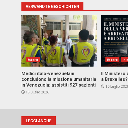
VERWANDTE GESCHICHTEN
Estero
Estero
In 
Medici italo-venezuelani
Il Ministero 
concludono la missione umanitaria
a Bruxelles?
in Venezuela: assistiti 927 pazienti
10 Luglio 202
15 Luglio 2026
LEGGI ANCHE