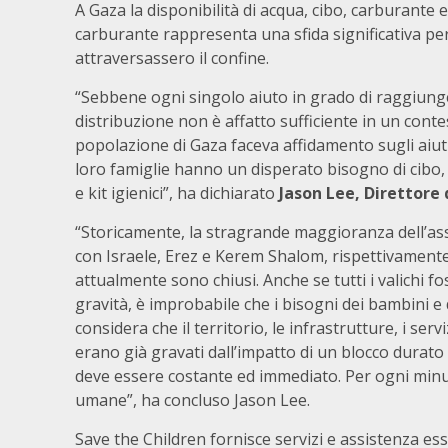
A Gaza la disponibilità di acqua, cibo, carburant
carburante rappresenta una sfida significativa per
attraversassero il confine.
“Sebbene ogni singolo aiuto in grado di raggiunger
distribuzione non è affatto sufficiente in un contes
popolazione di Gaza faceva affidamento sugli aiuti
loro famiglie hanno un disperato bisogno di cibo, 
e kit igienici”, ha dichiarato
Jason Lee, Direttore 
“Storicamente, la stragrande maggioranza dell’ass
con Israele, Erez e Kerem Shalom, rispettivamente 
attualmente sono chiusi. Anche se tutti i valichi f
gravità, è improbabile che i bisogni dei bambini e 
considera che il territorio, le infrastrutture, i servi
erano già gravati dall’impatto di un blocco durato 
deve essere costante ed immediato. Per ogni minut
umane”, ha concluso Jason Lee.
Save the Children fornisce servizi e assistenza ess