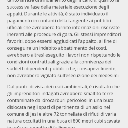
tanto la fase di affidamento degli incarichi, quanto la
successiva fase della materiale esecuzione degli
appalti. Durante le attività, è stato individuato il
pagamento in contanti della tangente ai pubblici
ufficiali che avrebbero fornito informazioni riservate
inerenti alle procedure di gara. Gli stessi imprenditori
favoriti, dopo essersi aggiudicati l’appalto, al fine di
conseguire un indebito abbattimento dei costi,
avrebbero altresì eseguito i lavori non rispettando le
condizioni contrattuali grazie alla connivenza dei
suddetti dipendenti pubblici che, consapevolmente,
non avrebbero vigilato sull’esecuzione dei medesimi.
Dal punto di vista dei reati ambientali, è risultato che
gli imprenditori indagati avrebbero smaltito terre
contaminate da idrocarburi pericolosi in una buca
dislocata negli spazi di pertinenza di un asilo nel
comune di Jesi e altre 72 tonnellate di rifiuti di varia
natura occultati in una buca di 800 metri cubi scavata
in un’area oggetto di fallimento.