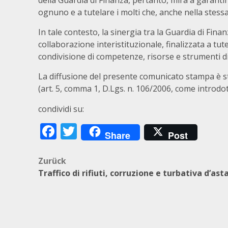
della Guardia di Finanza, pertanto, mira a garantir
ognuno e a tutelare i molti che, anche nella stessa
In tale contesto, la sinergia tra la Guardia di Fi
collaborazione interistituzionale, finalizzata a tutel
condivisione di competenze, risorse e strumenti di
La diffusione del presente comunicato stampa è st
(art. 5, comma 1, D.Lgs. n. 106/2006, come introdott
condividi su:
Facebook
Twitter
Share
Post
Beitragsnavigation
Zurück
Traffico di rifiuti, corruzione e turbativa d’ast