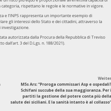
e un fisco più equo e proporzionale all’effettiva capacità di
 categoria, rispettano le regole e le normative in vigore.
nanza e l’INPS rappresenta un importante esempio di
are gli interessi dello Stato e dei cittadini, attraverso la
 investigazione.
ata autorizzata dalla Procura della Repubblica di Treviso
o dall’art. 3 del D.Lgs. n. 188/2021).
Weite
a
M5s Ars: “Proroga commissari Asp e ospedali
Schifani succube della sua maggioranza. Per 
partiti la gestione del potere conta più dell
salute dei siciliani. E la sanità intanto è al collasso