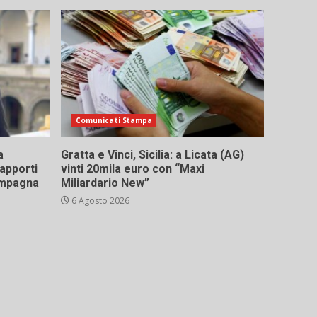
Comunicati Stampa
a
Gratta e Vinci, Sicilia: a Licata (AG)
rapporti
vinti 20mila euro con “Maxi
campagna
Miliardario New”
6 Agosto 2026