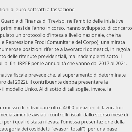
lioni di euro sottratti a tassazione
 Guardia di Finanza di Treviso, nell’ambito delle iniziative
ai primi mesi dell’anno in corso, hanno sviluppato, di concerto
ipulato un protocollo d’intesa a livello nazionale, che ha
a e Repressione Frodi Comunitarie del Corpo), una mirata
 numerose posizioni riferite a lavoratori domestici, in regola
to delle ritenute previdenziali, ma inadempienti sotto il
ali ai fini IRPEF per le annualità che vanno dal 2017 al 2021.
ormativa fiscale prevede che, al superamento di determinate
euro dal 2022), il contribuente debba presentare la
l modello Unico. Al di sotto di tali soglie, invece, la
ermesso di individuare oltre 4.000 posizioni di lavoratori
ediatamente avviati i controlli fiscali: dallo scorso mese di
i per i quali è stata rilevata l’omessa presentazione della
 categoria dei cosiddetti “evasori totali”), per una base