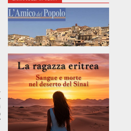
r
?
i
a
”