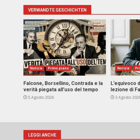
VERWANDTE GESCHICHTEN
Notizie
Primo piano
Notizie
Pr
Falcone, Borsellino, Contrada e la
L’equivoco d
verità piegata all’uso del tempo
lezione di F
5 Agosto 2026
3 Agosto 202
LEGGI ANCHE