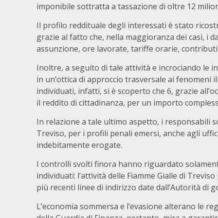
imponibile sottratta a tassazione di oltre 12 milion
Il profilo reddituale degli interessati è stato ric
grazie al fatto che, nella maggioranza dei casi, i dat
assunzione, ore lavorate, tariffe orarie, contributi
Inoltre, a seguito di tale attività e incrociando le 
in un’ottica di approccio trasversale ai fenomeni ille
individuati, infatti, si è scoperto che 6, grazie a
il reddito di cittadinanza, per un importo compless
In relazione a tale ultimo aspetto, i responsabili s
Treviso, per i profili penali emersi, anche agli uff
indebitamente erogate.
I controlli svolti finora hanno riguardato solamen
individuati: l’attività delle Fiamme Gialle di Trev
più recenti linee di indirizzo date dall’Autorità di 
L’economia sommersa e l’evasione alterano le rego