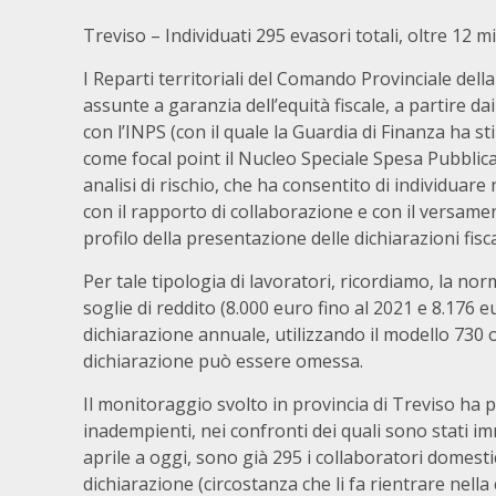
Treviso – Individuati 295 evasori totali, oltre 12 mi
I Reparti territoriali del Comando Provinciale della
assunte a garanzia dell’equità fiscale, a partire d
con l’INPS (con il quale la Guardia di Finanza ha st
come focal point il Nucleo Speciale Spesa Pubblic
analisi di rischio, che ha consentito di individuare
con il rapporto di collaborazione e con il versamen
profilo della presentazione delle dichiarazioni fisc
Per tale tipologia di lavoratori, ricordiamo, la n
soglie di reddito (8.000 euro fino al 2021 e 8.176 
dichiarazione annuale, utilizzando il modello 730 o i
dichiarazione può essere omessa.
Il monitoraggio svolto in provincia di Treviso ha p
inadempienti, nei confronti dei quali sono stati imm
aprile a oggi, sono già 295 i collaboratori domestic
dichiarazione (circostanza che li fa rientrare nella