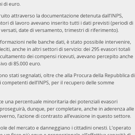
i di euro.
ostruito attraverso la documentazione detenuta dall’INPS,
ori di lavoro avevano inserito tutti i dati previsti (periodi di
 versati, date di versamento, trimestri di riferimento).
informazioni nelle banche dati, è stato possibile intervenire,
citi, anche in altri settori di servizio: dei 295 evasori totali
ll’occultamento dei compensi ricevuti, avevano percepito anche
ivo di 85.000 euro.
ono stati segnalati, oltre che alla Procura della Repubblica di
ici competenti dell’INPS, per il recupero delle somme
te una percentuale minoritaria dei potenziali evasori
iso proseguirà, dunque, per completare, anche in aderenza alle
governo, l’azione di contrasto all’evasione in questo settore.
le del mercato e danneggiano i cittadini onesti. L’operato