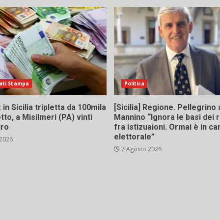
ati Stampa
Politica
in Sicilia tripletta da 100mila
[Sicilia] Regione. Pellegrino 
tto, a Misilmeri (PA) vinti
Mannino “Ignora le basi dei 
uro
fra istizuaioni. Ormai è in 
elettorale”
 2026
7 Agosto 2026