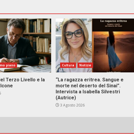
imo piano
Cultura
Notizie
el Terzo Livello e la
“La ragazza eritrea. Sangue e
alcone
morte nel deserto del Sinai”.
Intervista a Isabella Silvestri
6
(Autrice)
3 Agosto 2026