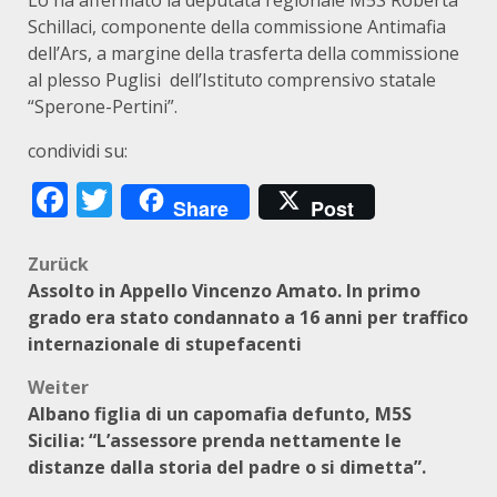
Lo ha affermato la deputata regionale M5S Roberta
Schillaci, componente della commissione Antimafia
dell’Ars, a margine della trasferta della commissione
al plesso Puglisi dell’Istituto comprensivo statale
“Sperone-Pertini”.
condividi su:
Facebook
Twitter
Share
Post
Beitragsnavigation
Zurück
Assolto in Appello Vincenzo Amato. In primo
grado era stato condannato a 16 anni per traffico
internazionale di stupefacenti
Weiter
Albano figlia di un capomafia defunto, M5S
Sicilia: “L’assessore prenda nettamente le
distanze dalla storia del padre o si dimetta”.