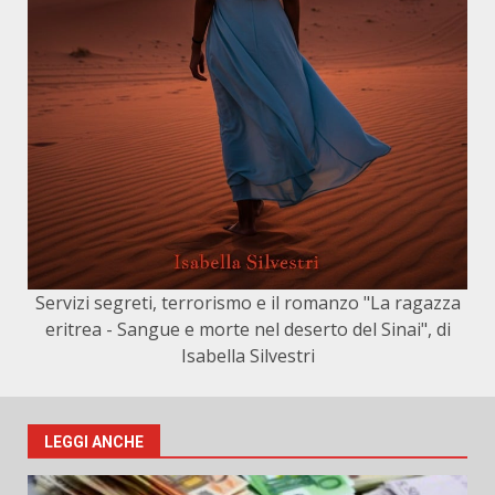
Servizi segreti, terrorismo e il romanzo "La ragazza
eritrea - Sangue e morte nel deserto del Sinai", di
Isabella Silvestri
LEGGI ANCHE