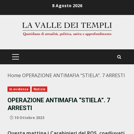
Zum
8 Agosto 2026
Inhalt
springen
PRIMÄRES
MENÜ
Home
OPERAZIONE ANTIMAFIA “STIELA”. 7 ARRESTI
In evidenza
Notizie
OPERAZIONE ANTIMAFIA “STIELA”. 7
ARRESTI
10 Ottobre 2023
Questa mattina i Carabinieri del ROS, coadiuvati