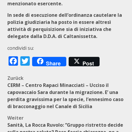
menzionato esercente.
In sede di esecuzione dell’ordinanza cautelare la
polizia giudiziaria ha posto in essere altresì
attività di perquisizione sia di iniziativa che
delegate dalla D.D.A. di Caltanissetta.
condividi su:
Facebook
Twitter
Share
Post
Beitragsnavigation
Zurück
CERM – Centro Rapaci Minacciati – Ucciso il
capovaccaio Sara durante la migrazione. E’ una
perdita gravissima per la specie, l’ennesimo caso
di bracconaggio nel Canale di Sicilia
Weiter
Sanità, La Rocca Ruvolo: ‘’Gruppo ristretto decide