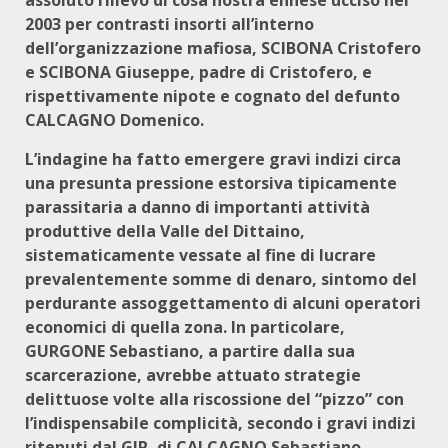
assoluto rilievo di cosa nostra ennese ucciso nel
2003 per contrasti insorti all’interno
dell’organizzazione mafiosa, SCIBONA Cristofero
e SCIBONA Giuseppe, padre di Cristofero, e
rispettivamente nipote e cognato del defunto
CALCAGNO Domenico.
L’indagine ha fatto emergere gravi indizi circa
una presunta pressione estorsiva tipicamente
parassitaria a danno di importanti attività
produttive della Valle del Dittaino,
sistematicamente vessate al fine di lucrare
prevalentemente somme di denaro, sintomo del
perdurante assoggettamento di alcuni operatori
economici di quella zona. In particolare,
GURGONE Sebastiano, a partire dalla sua
scarcerazione, avrebbe attuato strategie
delittuose volte alla riscossione del “pizzo” con
l’indispensabile complicità, secondo i gravi indizi
ritenuti dal GIP, di CALCAGNO Sebastiano,