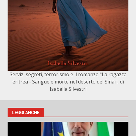
Servizi segreti, terrorismo e il romanzo "La ragazza
eritrea - Sangue e morte nel deserto del Sinai", di
Isabella Silvestri
LEGGI ANCHE