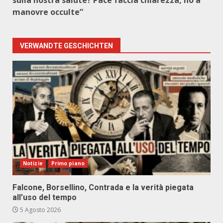
sulla nostra salute? Pace faccia chiarezza, no a
manovre occulte”
VERWANDTE GESCHICHTEN
Notizie
Primo piano
Falcone, Borsellino, Contrada e la verità piegata
all’uso del tempo
5 Agosto 2026