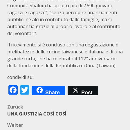
Comunità Shalom ha accolto più di 2.500 giovani,
ragazzi e ragazze”, “senza percepire finanziamenti
pubblici né alcun contributo dalle famiglie, ma si
autofinanzia grazie al proprio lavoro e al contributo
dei volontari”.
Il ricevimento si è concluso con una degustazione di
prelibatezze delle cucine taiwanese e italiana e di una
grande torta, che ha celebrato il 112° anniversario
della fondazione della Repubblica di Cina (Taiwan).
condividi su:
Facebook
Twitter
Share
Post
Beitragsnavigation
Zurück
UNA GIUSTIZIA COSÌ COSÌ
Weiter