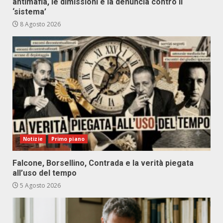
antimafia, le dimissioni e la denuncia contro il
‘sistema’
8 Agosto 2026
Notizie
Primo piano
Falcone, Borsellino, Contrada e la verità piegata
all’uso del tempo
5 Agosto 2026