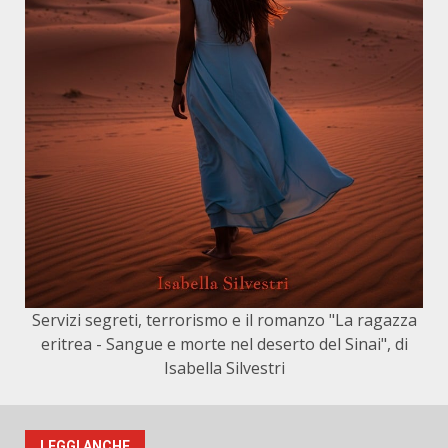
Servizi segreti, terrorismo e il romanzo "La ragazza
eritrea - Sangue e morte nel deserto del Sinai", di
Isabella Silvestri
LEGGI ANCHE