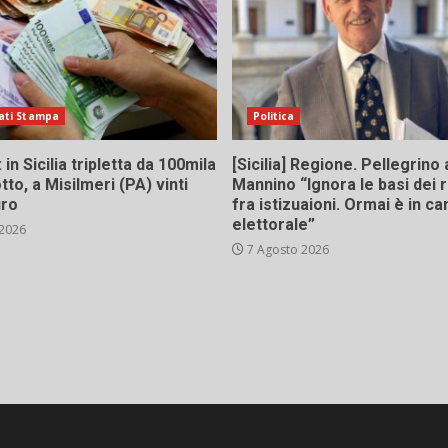
ati Stampa
Politica
in Sicilia tripletta da 100mila
[Sicilia] Regione. Pellegrino 
tto, a Misilmeri (PA) vinti
Mannino “Ignora le basi dei 
uro
fra istizuaioni. Ormai è in 
elettorale”
 2026
7 Agosto 2026