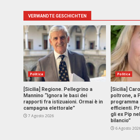
VERWANDTE GESCHICHTEN
Politica
Politica
[Sicilia] Regione. Pellegrino a
[Sicilia] Car
Mannino “Ignora le basi dei
poltrone, a
rapporti fra istizuaioni. Ormai è in
programma p
campagna elettorale”
efficienti. P
gli ex Pip ne
7 Agosto 2026
bilancio”
6 Agosto 202