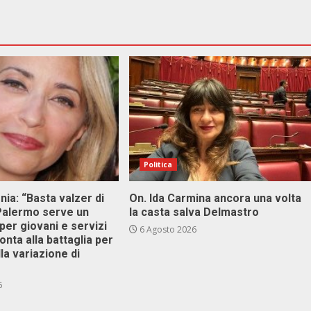
Politica
onia: “Basta valzer di
On. Ida Carmina ancora una volta
 Palermo serve un
la casta salva Delmastro
er giovani e servizi
6 Agosto 2026
ronta alla battaglia per
lla variazione di
6