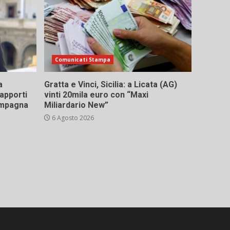
Comunicati Stampa
a
Gratta e Vinci, Sicilia: a Licata (AG)
rapporti
vinti 20mila euro con “Maxi
campagna
Miliardario New”
6 Agosto 2026