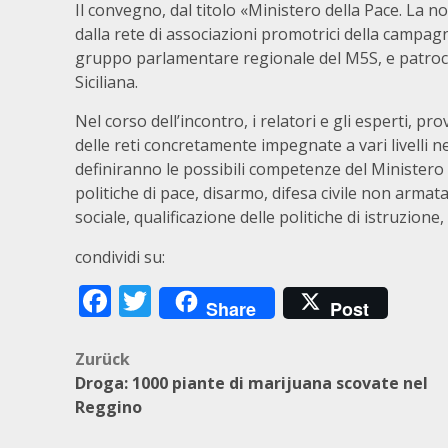
Il convegno, dal titolo «Ministero della Pace. La no
dalla rete di associazioni promotrici della campag
gruppo parlamentare regionale del M5S, e patroci
Siciliana.
Nel corso dell’incontro, i relatori e gli esperti, 
delle reti concretamente impegnate a vari livelli 
definiranno le possibili competenze del Ministero e
politiche di pace, disarmo, difesa civile non armat
sociale, qualificazione delle politiche di istruzione
condividi su:
Facebook
Twitter
Share
Post
Beitragsnavigation
Zurück
Droga: 1000 piante di marijuana scovate nel
Reggino