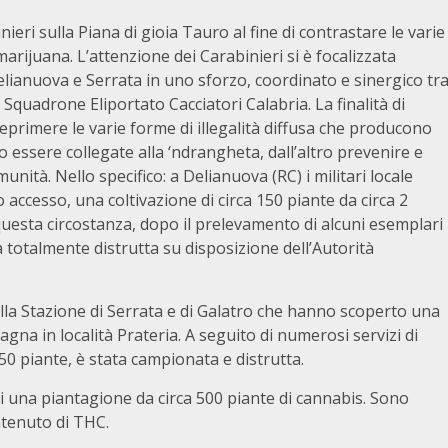
eri sulla Piana di gioia Tauro al fine di contrastare le varie
marijuana. L’attenzione dei Carabinieri si è focalizzata
lianuova e Serrata in uno sforzo, coordinato e sinergico tr
 Squadrone Eliportato Cacciatori Calabria. La finalità di
 reprimere le varie forme di illegalità diffusa che producono
ano essere collegate alla ‘ndrangheta, dall’altro prevenire e
unità. Nello specifico: a Delianuova (RC) i militari locale
 accesso, una coltivazione di circa 150 piante da circa 2
 questa circostanza, dopo il prelevamento di alcuni esemplari
a totalmente distrutta su disposizione dell’Autorità
ella Stazione di Serrata e di Galatro che hanno scoperto una
na in località Prateria. A seguito di numerosi servizi di
0 piante, è stata campionata e distrutta.
i una piantagione da circa 500 piante di cannabis. Sono
ontenuto di THC.