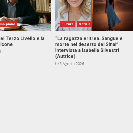
imo piano
Cultura
Notizie
el Terzo Livello e la
“La ragazza eritrea. Sangue e
alcone
morte nel deserto del Sinai”.
Intervista a Isabella Silvestri
6
(Autrice)
3 Agosto 2026