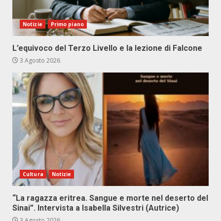
Notizie
Primo piano
L’equivoco del Terzo Livello e la lezione di Falcone
3 Agosto 2026
Cultura
Notizie
“La ragazza eritrea. Sangue e morte nel deserto del
Sinai”. Intervista a Isabella Silvestri (Autrice)
3 Agosto 2026