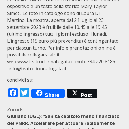
espositivo e un testo della storica Mary Taylor
Simeti. Le foto in catalogo sono di Laura Di
Martino. La mostra, aperta dal 24 luglio al 23
settembre 2023 è fruibile dalle 10,45 alle 19,45
(ultimo ingresso) tutti i giorni escluso il lunedì.
L’ingresso (15 euro più prevendita) è contingentato
per ciascun turno. Per info e prenotazioni online è
possibile collegarsi al sito
web
www.teatrodonnafugata.it
mob. 334 220 8186 –
info@teatrodonnafugata.it
.
condividi su:
Facebook
Twitter
Share
Post
Beitragsnavigation
Zurück
Giuliano (UGL): “Sanità capitolo meno finanziato
del PNRR. Accelerare per attuare rapidamente