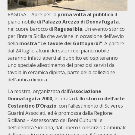
RAGUSA – Apre per la
prima volta al pubblico
il
piano nobile di
Palazzo Arezzo di Donnafugata
,
nel cuore barocco di
Ragusa Ibla
. Un evento storico
per l’intera Sicilia che avviene in occasione dell’avvio
della
mostra “Le tavole dei Gattopardi”
. A partire
dal 24 luglio alcuni dei saloni del piano nobile
saranno infatti aperti al pubblico ed ospiteranno
uno speciale allestimento dei preziosi servizi da
tavola in ceramica dipinta, parte della collezione
dell’antica dimora.
La mostra, organizzata dall’
Associazione
Donnafugata 2000
, è curata dallo
storico dell’arte
Costantino D’Orazio
, con l’allestimento di Sciveres
Guarini Associati, ed è promossa dalla Regione
Siciliana – Assessorato dei Beni Culturali e
dell’Identità Siciliana, dal Libero Consorzio Comunale
di Ragusa in compartecipazione con il Comune di