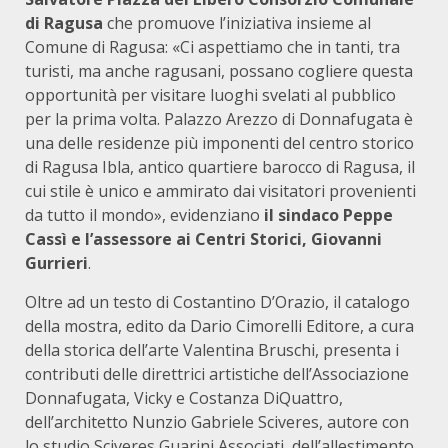
di Ragusa
che promuove l’iniziativa insieme al
Comune di Ragusa: «Ci aspettiamo che in tanti, tra
turisti, ma anche ragusani, possano cogliere questa
opportunità per visitare luoghi svelati al pubblico
per la prima volta. Palazzo Arezzo di Donnafugata è
una delle residenze più imponenti del centro storico
di Ragusa Ibla, antico quartiere barocco di Ragusa, il
cui stile è unico e ammirato dai visitatori provenienti
da tutto il mondo», evidenziano
il sindaco Peppe
Cassì e l’assessore ai Centri Storici, Giovanni
Gurrieri
.
Oltre ad un testo di Costantino D’Orazio, il catalogo
della mostra, edito da Dario Cimorelli Editore, a cura
della storica dell’arte Valentina Bruschi, presenta i
contributi delle direttrici artistiche dell’Associazione
Donnafugata, Vicky e Costanza DiQuattro,
dell’architetto Nunzio Gabriele Sciveres, autore con
lo studio Sciveres Guarini Associati, dell’allestimento