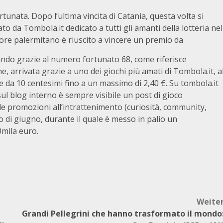
rtunata. Dopo l’ultima vincita di Catania, questa volta si
to da Tombola.it dedicato a tutti gli amanti della lotteria nel
tore palermitano è riuscito a vincere un premio da
ando grazie al numero fortunato 68, come riferisce
, arrivata grazie a uno dei giochi più amati di Tombola.it, a
e da 10 centesimi fino a un massimo di 2,40 €. Su tombola.it
sul blog interno è sempre visibile un post di gioco
le promozioni all’intrattenimento (curiosità, community,
 di giugno, durante il quale è messo in palio un
0mila euro.
Weite
Grandi Pellegrini che hanno trasformato il mondo