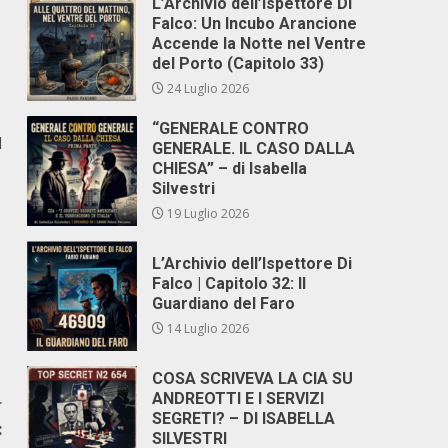
L’Archivio dell’Ispettore Di
Falco: Un Incubo Arancione
Accende la Notte nel Ventre
del Porto (Capitolo 33)
24 Luglio 2026
“GENERALE CONTRO
l
GENERALE. IL CASO DALLA
CHIESA” – di Isabella
Silvestri
19 Luglio 2026
L’Archivio dell’Ispettore Di
Falco | Capitolo 32: Il
Guardiano del Faro
14 Luglio 2026
COSA SCRIVEVA LA CIA SU
ANDREOTTI E I SERVIZI
r
SEGRETI? – DI ISABELLA
:
SILVESTRI