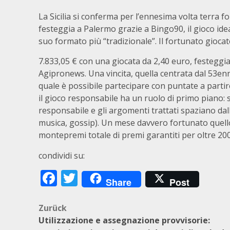
La Sicilia si conferma per l’ennesima volta terra fo
festeggia a Palermo grazie a Bingo90, il gioco idea
suo formato più “tradizionale”. Il fortunato gioca
7.833,05 € con una giocata da 2,40 euro, festeggi
Agipronews. Una vincita, quella centrata dal 53enne
quale è possibile partecipare con puntate a partir
il gioco responsabile ha un ruolo di primo piano: 
responsabile e gli argomenti trattati spaziano dal
musica, gossip). Un mese davvero fortunato quello
montepremi totale di premi garantiti per oltre 20
condividi su:
Facebook
Twitter
Share
Post
Beitragsnavigation
Zurück
Utilizzazione e assegnazione provvisorie: