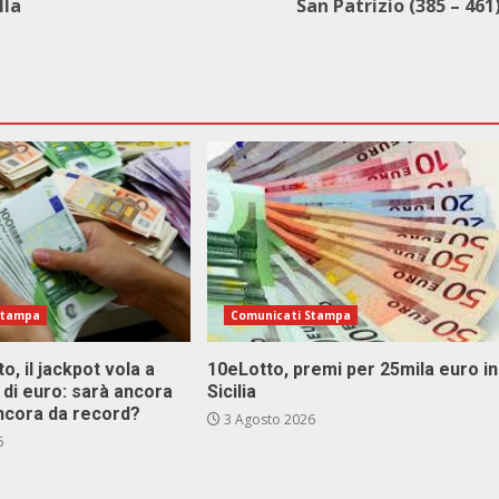
lla
San Patrizio (385 – 461
Stampa
Comunicati Stampa
o, il jackpot vola a
10eLotto, premi per 25mila euro in
i di euro: sarà ancora
Sicilia
ncora da record?
3 Agosto 2026
6