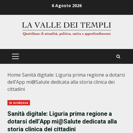
Zum
6 Agosto 2026
Inhalt
springen
PRIMÄRES
MENÜ
Home
Sanità digitale: Liguria prima regione a dotarsi
dell’App mi@Salute dedicata alla storia clinica dei
cittadini
In evidenza
Sanità digitale: Liguria prima regione a
dotarsi dell’App mi@Salute dedicata alla
storia clinica dei cittadini