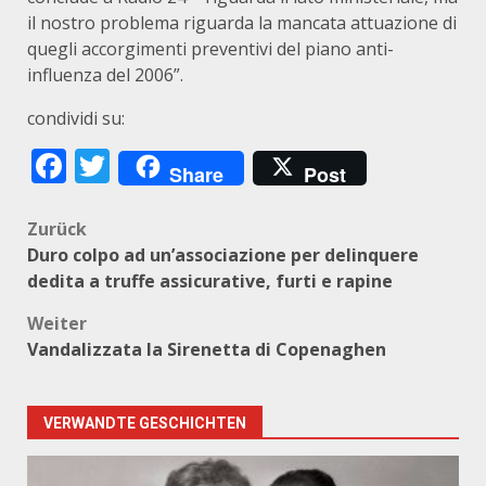
il nostro problema riguarda la mancata attuazione di
quegli accorgimenti preventivi del piano anti-
influenza del 2006”.
condividi su:
Facebook
Twitter
Share
Post
Beitragsnavigation
Zurück
Duro colpo ad un’associazione per delinquere
dedita a truffe assicurative, furti e rapine
Weiter
Vandalizzata la Sirenetta di Copenaghen
VERWANDTE GESCHICHTEN